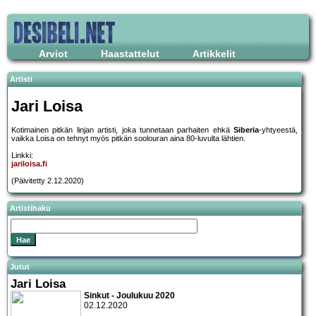
Arviot
Haastattelut
Artikkelit
Artisti
Jari Loisa
Kotimainen pitkän linjan artisti, joka tunnetaan parhaiten ehkä
Siberia
-yhtyeestä,
vaikka Loisa on tehnyt myös pitkän soolouran aina 80-luvulta lähtien.
Linkki:
jariloisa.fi
(Päivitetty 2.12.2020)
Artistihaku
Jutut
Jari Loisa
Sinkut - Joulukuu 2020
02.12.2020