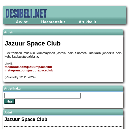
Arviot
Haastattelut
Artikkelit
Artisti
Jazuur Space Club
Elektronisen musiikin kummajainen jostain päin Suomea, matkalla jonnekin päin
kohti kaukaista galaksia.
Linkit:
facebook.com/jazuurspaceclub
instagram.com/jazuurspaceclub
(Päivitetty 12.11.2024)
Artistihaku
Jutut
Jazuur Space Club