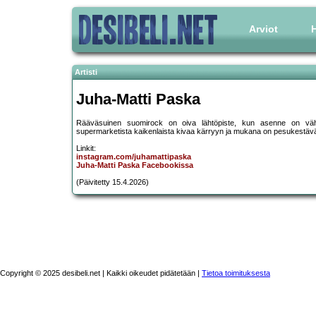
Arviot
H
Artisti
Juha-Matti Paska
Rääväsuinen suomirock on oiva lähtöpiste, kun asenne on vähi
supermarketista kaikenlaista kivaa kärryyn ja mukana on pesukestävä
Linkit:
instagram.com/juhamattipaska
Juha-Matti Paska Facebookissa
(Päivitetty 15.4.2026)
Copyright © 2025 desibeli.net | Kaikki oikeudet pidätetään |
Tietoa toimituksesta