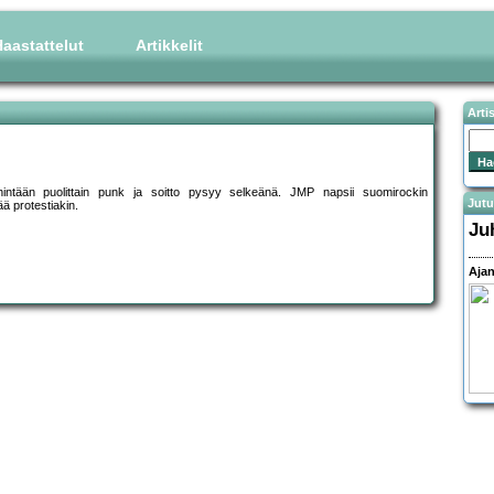
aastattelut
Artikkelit
Arti
ntään puolittain punk ja soitto pysyy selkeänä. JMP napsii suomirockin
Jutu
ä protestiakin.
Ju
Ajan