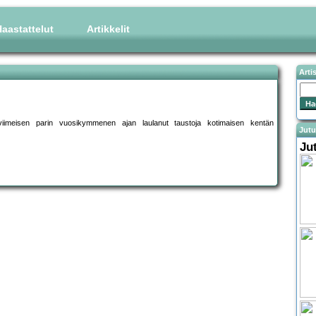
aastattelut
Artikkelit
Arti
 viimeisen parin vuosikymmenen ajan laulanut taustoja kotimaisen kentän
Jutu
Ju