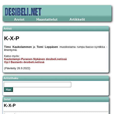
Arviot
Haastattelut
Artikkelit
Artisti
K-X-P
Timo Kaukolammen
ja
Tomi Leppäsen
muodostama rumpu-basso-syntikka -
ilmentymä.
Katso myös:
Kaukolampi-Puranen-Nykänen desibeli.netissä
Op:l Bastards desibeli.netissä
(Päivitetty 26.9.2022)
Artistihaku
Jutut
K-X-P