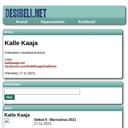
Arviot
Haastattelut
Artikkelit
Artisti
Kalle Kaaja
Kotimainen rautalankarokkari.
Linkit:
kallekaaja.net
facebook.com/KalleKaajaVirallinen
(Päivitetty 17.11.2021)
Artistihaku
Jutut
Kalle Kaaja
Sinkut II - Marraskuu 2021
17.11.2021