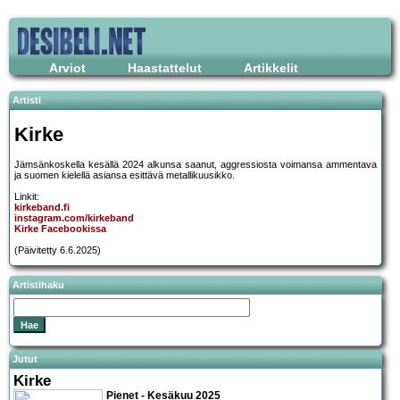
Arviot
Haastattelut
Artikkelit
Artisti
Kirke
Jämsänkoskella kesällä 2024 alkunsa saanut, aggressiosta voimansa ammentava
ja suomen kielellä asiansa esittävä metallikuusikko.
Linkit:
kirkeband.fi
instagram.com/kirkeband
Kirke Facebookissa
(Päivitetty 6.6.2025)
Artistihaku
Jutut
Kirke
Pienet - Kesäkuu 2025