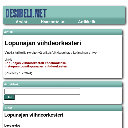
Arviot
Haastattelut
Artikkelit
Artisti
Lopunajan viihdeorkesteri
Vinoilla lyriikoilla ryyditettyä erikoisfolkkia soittava kotimainen yhtye.
Linkit:
Lopunajan viihdeorkesteri Facebookissa
instagram.com/lopunajan_viihdeorkesteri
(Päivitetty 1.2.2024)
Artistihaku
Jutut
Lopunajan viihdeorkesteri
Levyarviot