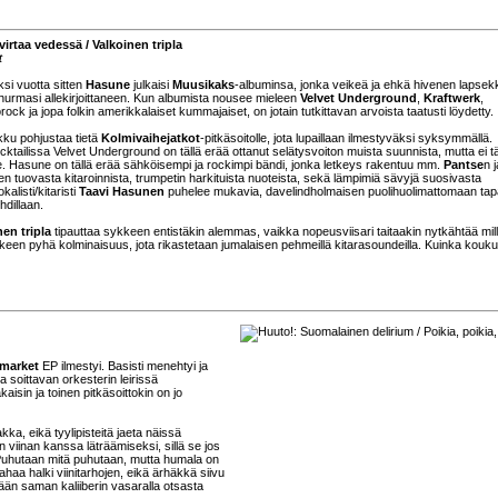
irtaa vedessä / Valkoinen tripla
t
si vuotta sitten
Hasune
julkaisi
Muusikaks
-albuminsa, jonka veikeä ja ehkä hivenen lapsek
hurmasi allekirjoittaneen. Kun albumista nousee mieleen
Velvet Underground
,
Kraftwerk
,
ock ja jopa folkin amerikkalaiset kummajaiset, on jotain tutkittavan arvoista taatusti löydetty.
kku pohjustaa tietä
Kolmivaihejatkot
-pitkäsoitolle, jota lupaillaan ilmestyväksi syksymmällä.
ocktailissa Velvet Underground on tällä erää ottanut selätysvoiton muista suunnista, mutta ei 
e. Hasune on tällä erää sähköisempi ja rockimpi bändi, jonka letkeys rakentuu mm.
Pantse
n j
een tuovasta kitaroinnista, trumpetin harkituista nuoteista, sekä lämpimiä sävyjä suosivasta
alisti/kitaristi
Taavi Hasunen
puhelee mukavia, davelindholmaisen puolihuolimattomaan ta
hdillaan.
nen tripla
tipauttaa sykkeen entistäkin alemmas, vaikka nopeusviisari taitaakin nytkähtää mill
säkeen pyhä kolminaisuus, jota rikastetaan jumalaisen pehmeillä kitarasoundeilla. Kuinka kouk
market
EP ilmestyi. Basisti menehtyi ja
 soittavan orkesterin leirissä
isin ja toinen pitkäsoittokin on jo
ka, eikä tyylipisteitä jaeta näissä
viinan kanssa läträämiseksi, sillä se jos
n. Puhutaan mitä puhutaan, mutta humala on
ahaa halki viinitarhojen, eikä ärhäkkä siivu
ään saman kaliiberin vasaralla otsasta