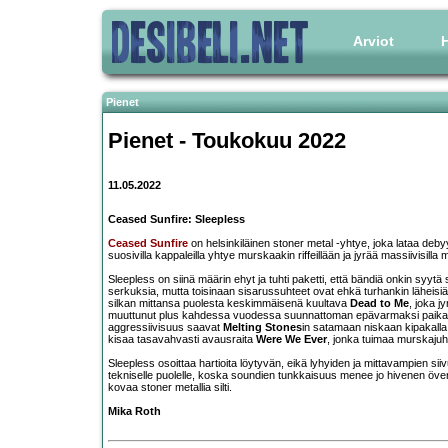
Arviot
H
Pienet
Pienet - Toukokuu 2022
11.05.2022
Ceased Sunfire: Sleepless
Ceased Sunfire
on helsinkiläinen stoner metal -yhtye, joka lataa deb
suosivilla kappaleilla yhtye murskaakin riffeillään ja jyrää massiivisilla
Sleepless on siinä määrin ehyt ja tuhti paketti, että bändiä onkin syyt
serkuksia, mutta toisinaan sisarussuhteet ovat ehkä turhankin läheisiä
silkan mittansa puolesta keskimmäisenä kuultava
Dead to Me
, joka 
muuttunut plus kahdessa vuodessa suunnattoman epävarmaksi paikaksi
aggressiivisuus saavat
Melting Stones
in satamaan niskaan kipakalla t
kisaa tasavahvasti avausraita
Were We Ever
, jonka tuimaa murskajuh
Sleepless osoittaa hartioita löytyvän, eikä lyhyiden ja mittavampien si
tekniselle puolelle, koska soundien tunkkaisuus menee jo hivenen överik
kovaa stoner metallia silti.
Mika Roth