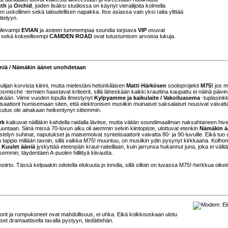
uth
ja
Orchid
, joiden lisäksi studiossa on käynyt vierailijoita kolmella
n uskollinen sekä taloudellisen napakka. Itse asiassa vain yksi raita ylittää
ttelyyn.
oilevampi
EVIAN
ja asteen tummempaa soundia tarjoava
VIP
osuvat
, sekä kokeellisempi
CAMDEN ROAD
ovat tutustumisen arvoisia lukuja.
äniä / Nämäkin äänet unohdetaan
ijan korvista kiinni, mutta mielestäni helsinkiläisen
Matti Härkösen
sooloprojekti
M75!
jos m
kosmische -termien haastavat kriteerit, sillä läheskään kaikki krauttina kaupattu ei näinä päivin
läkään. Viime vuoden lopulla ilmestynyt
Kylpyamme ja kaikulaite / Vakoiluasema
-tuplasinkk
isaattorit humisemaan siten, että elektronisen musiikin muinaiset saksalaiset nousivat vaivatt
kutus ole ainakaan heikentynyt sittemmin.
rk
kaikuvat näilläkin kahdella raidalla lävitse, mutta väitän soundimaailman naksahtaneen hiv
taan. Siinä missä 70-luvun alku oli aiemmin selvin kiintopiste, ulottuvat etenkin
Nämäkin ä
listelyn suhinat, naputukset ja maisemoivat syntetisaattorit vaivatta 80- ja 90-luvuille. Eikä tuo 
tappio millään tavoin, sillä vaikka M75! muuntuu, on musiikin ydin pysynyt kirkkaana. Kolho
n
Kuulet ääniä
jyskyttää eteenpäin kraut-raiteillaan, kuin jarrunsa hukannut juna, joka ei välitä
isemmin, täydentäen A-puolen hillittyä kiivautta.
irto. Tässä kelpaakin odotella elokuuta jo innolla, sillä silloin on luvassa M75!-herkkua oikei
torit ja rumpukoneet ovat mahdollisuus, ei uhka. Eikä kolkkouskaan ulotu
t dramaattisella tavalla pystyyn, tiedättehän.