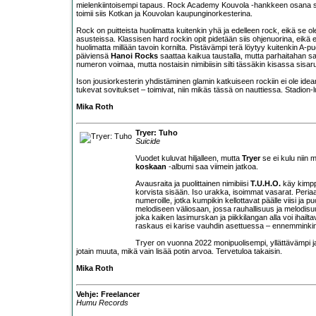
mielenkiintoisempi tapaus. Rock Academy Kouvola -hankkeen osana syn
toimii siis Kotkan ja Kouvolan kaupunginorkesterina.
Rock on puitteista huolimatta kuitenkin yhä ja edelleen rock, eikä s
asusteissa. Klassisen hard rockin opit pidetään siis ohjenuorina, eikä
huolimatta millään tavoin kornilta. Pistävämpi terä löytyy kuitenkin A-p
päiviensä
Hanoi Rocks
saattaa kaikua taustalla, mutta parhaitahan sa
numeron voimaa, mutta nostaisin nimibiisin silti tässäkin kisassa sisa
Ison jousiorkesterin yhdistäminen glamin katkuiseen rockiin ei ole ideana 
tukevat sovitukset – toimivat, niin mikäs tässä on nauttiessa. Stadion-
Mika Roth
Tryer: Tuho
Suicide
Vuodet kuluvat hiljalleen, mutta
Tryer
se ei kulu niin
koskaan
-albumi saa viimein jatkoa.
Avausraita ja puolittainen nimibiisi
T.U.H.O.
käy kimppu
korvista sisään. Iso urakka, isoimmat vasarat. Periaat
numeroille, jotka kumpikin kellottavat päälle viisi ja pu
melodiseen väliosaan, jossa rauhallisuus ja melodisuu
joka kaiken lasimurskan ja piikkilangan alla voi ihai
raskaus ei karise vauhdin asettuessa – ennemminkin
Tryer on vuonna 2022 monipuolisempi, yllättävämpi j
jotain muuta, mikä vain lisää potin arvoa. Tervetuloa takaisin.
Mika Roth
Vehje: Freelancer
Humu Records