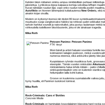
Kahden biisin mittainen sinkku ampuu nimibiisillään puhtaan kiillotettuja
jalostettua. Lyriikoissa lepoa kaipaava kertoja sekoittaa leffojen maai
Kuvat nähdään ruudun läpi, vaan onko ruudun toisella puolen maailma, te
Autofiktio
on hivenen lähempänä kultakautensa
New Order
ia, eikä 
ainakin kirjan sivuilla.
Modem on kytkenyt itsensä niin tiiviisti 80-luvun syntetisaattorimaisemiin
muuttuuko suoja vangitsevaksi häkiksi tai rohkeat uudet seikkailut mahdo
tarkoin harkitut soundit ja naisvokalisti, joka pystyy laulamaan minkä ta
rohkeudella todelliseen blockbusteriin, joka ei ole ainakaan tragedia.
Mika Roth
Petosen Panimo: Petosen Panimo
FTK -levyt
Moni bändi ja artisti haluaisi soundata funkilla t
kotimaisten taitajien joukkoon, minkä vuodenvai
numeroa eteensä, eikä ankkuriksi jätetty biisi j
Kuopiolaisen ryhmän musiikissa funk, groovaava 
eteenpäin. Tämän vuoden sinkkubiisi
Aikuisuut
minkäänlaista halua tehdä mitään – paitsi chilla
sinkkupotentiaalisin veto on kuitenkin startiksi sij
heliumpallon lailla kohti kattoa.
Groove on kuulemma suomalaiselle vaikea juttu, mu
hymy huulilla, eli Panimon tuotokset toimivat.
Mika Roth
Rock-Criminals: Cans n’ Bottles
Concrete Media
Rock-Criminals
on haminalais-kouvolalainen klassista hard rockia soi