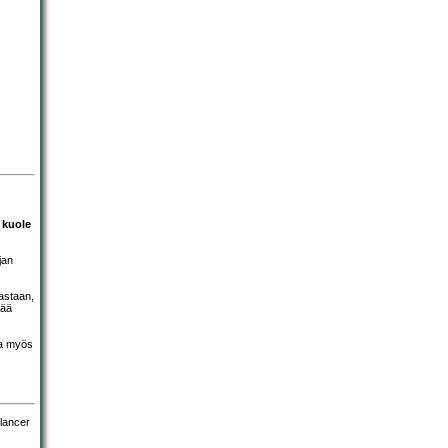
 kuole
jan
astaan,
rää
ta myös