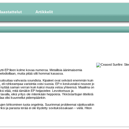
aastattelut
Artikkelit
yytti-EP:lleen kolme kovaa numeroa. Metallisia äänimaisemia
 melodioillaan, mutta pitää silti hommat kasassa.
ä suitsuttaa vahvasta soundista. Kipaleet ovat selvästi enemmän kuin
, eli rohkeampaa variointia voisi suosia. EP:n keskustaksi nousee jo
jyrnyttää saman verran kuin kaksi muuta vetoa yhteensä. Maailma on
 elää, mitä tämäkin EP heijastelee. Levottomuus ja
avalla, eikä yritys ole mitenkään heppoista. Ykköstarttujan tittelistä
laa olisi kuunnellut pidempäänkin.
ivujen lohkominen tuota ongelmia. Suurimmat probleemat sijoittuvatkin
si ja parasta terää ei ole löydetty sovituksissakaan – vielä. Hiton