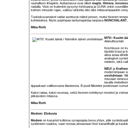
rauhallisen ilmapiirin. Auttamassa ovat olleet
maple
,
Himera
,
innsmo
raidalla. Visio on kuitenkin pysynyt kirkkaana ja GUNK onkin soundillee
kolmen minuutin rajan, vaikka rahkeita olisi ollut mittavampaankin veny
Tuokiokuvamaiset raidat asettuvat nätisti jonoon, mutta hivenen temp
kohteisiinsa. Myös popimpaa tarttumapintaa tarjoava
NONCHALANT
Mika Roth
M75!: Kuulet ä
Alakulttuurtalo
Kosmisuus on kuul
täyttää kraut ja 
aitoa asiaa lähel
analogiset syntet
mieleen, eikä vai
NEU!
ja
Kraftwe
modernimpaan suun
unohdetaan
-fii
missään nimessä 
tavalla melodine
tippaakaan vallitsevasta tilanteesta. B-puoli fiilistelee puolestaan sumu
Kaksi raitaa, kaksi osumaa, sekä hivenen kehittynyt moottori ja voimansi
pitkäsoiton mitassa.
Mika Roth
Modem: Elokuvia
Modem
on kasaristi kolkkoa synapoppia luova yhtye, jolle syntetisaat
sydämeen saakka, vaan nostaa ainoastaan ihon kananlihalle ja kaulukse