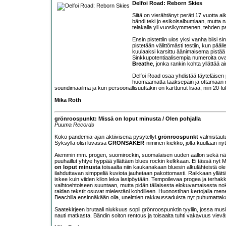
Delfoi Road: Reborn Skies
Siitä on vierähtänyt peräti 17 vuotta a
bändi teki jo esikoisalbumiaan, mutta n
telakalla yli vuosikymmenen, tehden pa
Ensin pistettiin ulos yksi vanha biisi s
pistetään välittömästi testiin, kun pää
kuulaaksi karsittu äänimaisema pistä
Sinkkupotentiaalisempia numeroita o
Breathe
, jonka rankin kohta yllättää ai
Delfoi Road osaa yhdistää täyteläisen
huomaamatta taaksepäin ja ottamaan m
soundimaailma ja kun persoonallisuuttakin on karttunut lisää, niin 20-l
Mika Roth
grönroospunkt: Missä on loput minusta / Olen pohjalla
Puuma Records
Koko pandemia-ajan aktiivisena pysytellyt
grönroospunkt
valmistaut
Syksyllä olisi luvassa
GRÖNSAKER
-niminen kiekko, jolta kuullaan n
Aiemmin mm. progen, suomirockin, suomalaisen uuden aallon sekä näi
puuhaillut yhtye hyppää yllättäen blues rockin kelkkaan. Ei tässä nyt Mi
on loput minusta
toisaalta niin kaukanakaan bluesin alkulähteistä ole
ilahduttavan simppeliä kuviota jauhetaan pakottomasti. Raikkaan yllättä
iskee kuin viiden kilon leka lasipöytään. Tempoilevaa progea ja terhakk
vaihtoehtoiseen suuntaan, mutta pidän tällaisesta elokuvamaisesta n
raidan tekstit osuvat mielestäni kohdilleen. Huonostihan kertojalla m
Beachilla ensinnäkään olla, unelmien rakkaussaduista nyt puhumattak
Saatekirjeen brutaali niukkuus sopii grönroospunktin tyyliin, jossa musiik
nauti matkasta. Bändin soiton rentous ja toisaalta tuhti vakavuus vievät 