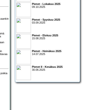
Pienet - Lokakuu 2025
09.10.2025
kaankin
Pienet - Syyskuu 2025
03.09.2025
tämä
Pienet - Elokuu 2025
a
15.08.2025
paan
in
Pienet - Heinäkuu 2025
uttavaa
14.07.2025
Pienet II - Kesäkuu 2025
30.06.2025