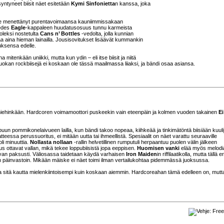
tyneet biisit näet esitetään
Kymi Sinfonietta
n kanssa, joka
e ole menettänyt purentavoimaansa kauniimmissakaan
 edes
Eagle
-kappaleen huudatusosuus tunnu karmeista
uoleksi nostetulta
Cans n’ Bottles
-vedolta, jolla kunnian
a aina hieman lainailla. Jousisovitukset lisäävät kummankin
ruksensa edelle.
mitenkään uniikki, mutta kun ydin – eli itse biisit ja niitä
luokan rockbiisejä ei koskaan ole tässä maailmassa liiaksi, ja bändi osaa asiansa.
 miehinkään. Hardcoren voimamoottori puskeekin vain eteenpäin ja kolmen vuoden takainen
Ei
un pommikonelaivueen lailla, kun bändi takoo nopeaa, kiihkeää ja tinkimätöntä biisiään kuuli
teessa perussuoritus, ei mitään uutta tai ihmeellistä. Spesiaalit on näet varattu seuraaville
oli minuuttia.
Nollasta nollaan
-rallin helvetillinen rumputuli herpaantuu puolen välin jälkeen
s ottavat vallan, mikä tekee loppubiisistä jopa eeppisen.
Huomisen vanki
elää myös melodi
ltavan paksusti. Väliosassa taidetaan käydä varhaisen
Iron Maiden
in riffilaatikolla, mutta tällä e
 päinvastoin. Mikään mäiske ei näet toimi ilman vertailukohtaa pidemmässä juoksussa.
a sitä kautta mielenkiintoisempi kuin koskaan aiemmin. Hardcoreahan tämä edelleen on, mut