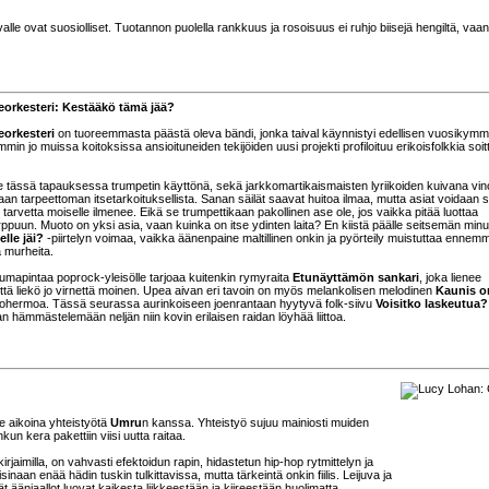
alle ovat suosiolliset. Tuotannon puolella rankkuus ja rosoisuus ei ruhjo biisejä hengiltä, vaa
eorkesteri: Kestääkö tämä jää?
eorkesteri
on tuoreemmasta päästä oleva bändi, jonka taival käynnistyi edellisen vuosikym
mmin jo muissa koitoksissa ansioituneiden tekijöiden uusi projekti profiloituu erikoisfolkkia soi
e tässä tapauksessa trumpetin käyttönä, sekä jarkkomartikaismaisten lyriikoiden kuivana vin
kaan tarpeettoman itsetarkoituksellista. Sanan säilät saavat huitoa ilmaa, mutta asiat voidaan
tarvetta moiselle ilmenee. Eikä se trumpettikaan pakollinen ase ole, jos vaikka pitää luottaa
puun. Muoto on yksi asia, vaan kuinka on itse ydinten laita? En kiistä päälle seitsemän minu
elle jäi?
-piirtelyn voimaa, vaikka äänenpaine maltillinen onkin ja pyörteily muistuttaa ennemm
a murheita.
mapintaa poprock-yleisölle tarjoaa kuitenkin rymyraita
Etunäyttämön sankari
, joka lienee
että liekö jo virnettä moinen. Upea aivan eri tavoin on myös melankolisen melodinen
Kaunis o
 kaihohermoa. Tässä seurassa aurinkoiseen joenrantaan hyytyvä folk-siivu
Voisitko laskeutua?
jan hämmästelemään neljän niin kovin erilaisen raidan löyhää liittoa.
ime aikoina yhteistyötä
Umru
n kanssa. Yhteistyö sujuu mainiosti muiden
n kera pakettiin viisi uutta raitaa.
 kirjaimilla, on vahvasti efektoidun rapin, hidastetun hip-hop rytmittelyn ja
sinaan enää hädin tuskin tulkittavissa, mutta tärkeintä onkin fiilis. Leijuva ja
ävät ääniaallot luovat kaikesta liikkeestään ja kiireestään huolimatta