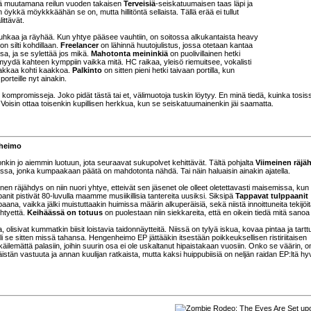
änä muutamana reilun vuoden takaisen
Terveisiä
-seiskatuumaisen taas läpi ja
kkä möykkkäähän se on, mutta hillitöntä sellaista. Tällä erää ei tullut
ittävät.
euhkaa ja räyhää. Kun yhtye pääsee vauhtiin, on soitossa alkukantaista heavy
n silti kohdillaan.
Freelancer
on lähinnä huutojulistus, jossa otetaan kantaa
sa, ja se sylettää jos mikä.
Mahotonta meininkiä
on puolivillainen hetki
yydä kahteen kymppiin vaikka mitä. HC raikaa, yleisö riemuitsee, vokalisti
olakkaa kohti kaakkoa.
Palkinto
on sitten pieni hetki taivaan portilla, kun
orteille nyt ainakin.
kompromisseja. Joko pidät tästä tai et, välimuotoja tuskin löytyy. En minä tiedä, kuinka tosi
. Voisin ottaa toisenkin kupillisen herkkua, kun se seiskatuumainenkin jäi saamatta.
nheimo
nkin jo aiemmin luotuun, jota seuraavat sukupolvet kehittävät. Tältä pohjalta
Viimeinen räjä
jussa, jonka kumpaakaan päätä on mahdotonta nähdä. Tai näin haluaisin ainakin ajatella.
nen räjähdys on niin nuori yhtye, etteivät sen jäsenet ole olleet oletettavasti maisemissa, kun
nit pistivät 80-luvulla maamme musiikillisia tantereita uusiksi. Siksipä
Tappavat tulppaanit
na, vaikka jälki muistuttaakin huimissa määrin alkuperäisiä, sekä niistä innoittuneita tekijöi
htyettä.
Keihäässä on totuus
on puolestaan niin siekkareita, että en oikein tiedä mitä sanoa
a, olisivat kummatkin biisit loistavia taidonnäytteitä. Niissä on tylyä iskua, kovaa pintaa ja tartt
, oli se sitten missä tahansa. Hengenheimo EP jättääkin itsestään poikkeuksellisen ristiriitaisen
ikäilemättä palasiin, joihin suurin osa ei ole uskaltanut hipaistakaan vuosiin. Onko se väärin, 
äistän vastuuta ja annan kuulijan ratkaista, mutta kaksi huippubiisiä on neljän raidan EP:ltä hy