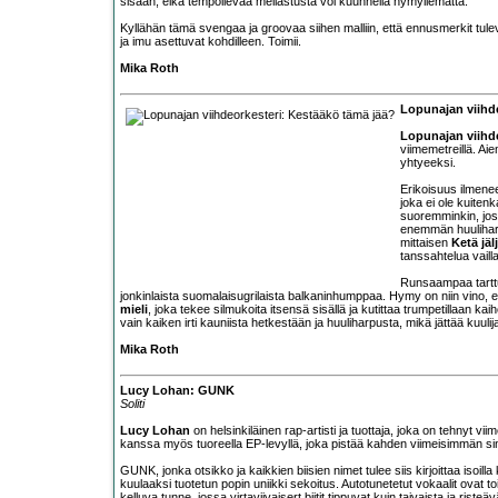
sisään, eikä tempoilevaa mellastusta voi kuunnella hymyilemättä.
Kyllähän tämä svengaa ja groovaa siihen malliin, että ennusmerkit tulev
ja imu asettuvat kohdilleen. Toimii.
Mika Roth
Lopunajan viihd
Lopunajan viihd
viimemetreillä. Aie
yhtyeeksi.
Erikoisuus ilmene
joka ei ole kuiten
suoremminkin, jos 
enemmän huuliharp
mittaisen
Ketä jälj
tanssahtelua vaill
Runsaampaa tarttu
jonkinlaista suomalaisugrilaista balkaninhumppaa. Hymy on niin vino, 
mieli
, joka tekee silmukoita itsensä sisällä ja kutittaa trumpetillaan
vain kaiken irti kauniista hetkestään ja huuliharpusta, mikä jättää kuuli
Mika Roth
Lucy Lohan: GUNK
Soliti
Lucy Lohan
on helsinkiläinen rap-artisti ja tuottaja, joka on tehnyt vi
kanssa myös tuoreella EP-levyllä, joka pistää kahden viimeisimmän sinku
GUNK, jonka otsikko ja kaikkien biisien nimet tulee siis kirjoittaa isoilla
kuulaaksi tuotetun popin uniikki sekoitus. Autotunetetut vokaalit ovat toi
kelluva tunne, jossa virtaviivaisert biitit tippuvat kuin taivaista ja riste