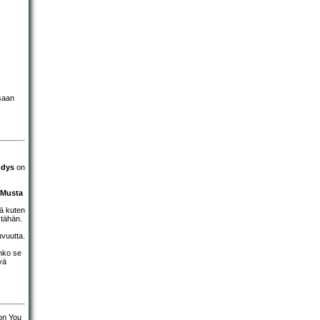
ssaan
hdys
on
Musta
tä kuten
 tähän.
uvuutta.
onko se
vä