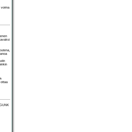
n voima
menen
ttavaksi
outena,
 sanoa
utin
inkin
n
ottaa