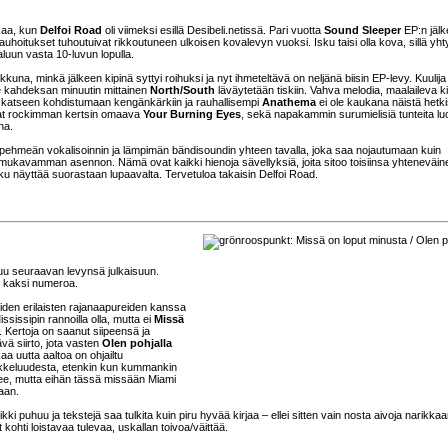
ikaa, kun
Delfoi Road
oli viimeksi esillä Desibeli.netissä. Pari vuotta
Sound Sleeper
EP:n jäl
auhoitukset tuhoutuivat rikkoutuneen ulkoisen kovalevyn vuoksi. Isku taisi olla kova, sillä yhty
luun vasta 10-luvun lopulla.
inkkuna, minkä jälkeen kipinä syttyi roihuksi ja nyt ihmeteltävä on neljänä biisin EP-levy. Kuulija
lle kahdeksan minuutin mittainen
North/South
läväytetään tiskiin. Vahva melodia, maalaileva ki
ä katseen kohdistumaan kengänkärkiin ja rauhallisempi
Anathema
ei ole kaukana näistä hetki
vat rockimman kertsin omaava
Your Burning Eyes
, sekä napakammin surumielisiä tunteita lu
na.
 pehmeän vokalisoinnin ja lämpimän bändisoundin yhteen tavalla, joka saa nojautumaan kuin
ukavamman asennon. Nämä ovat kaikki hienoja sävellyksiä, joita sitoo toisiinsa yhteneväin
uku näyttää suorastaan lupaavalta. Tervetuloa takaisin Delfoi Road.
uu seuraavan levynsä julkaisuun.
yt kaksi numeroa.
den erilaisten rajanaapureiden kanssa
ssissipin rannoilla olla, mutta ei
Missä
. Kertoja on saanut siipeensä ja
vä siirto, jota vasten
Olen pohjalla
aa uutta aaltoa on ohjailtu
okkeluudesta, etenkin kun kummankin
enee, mutta eihän tässä missään Miami
aan.
ki puhuu ja tekstejä saa tulkita kuin piru hyvää kirjaa – ellei sitten vain nosta aivoja narikkaa
kohti loistavaa tulevaa, uskallan toivoa/väittää.