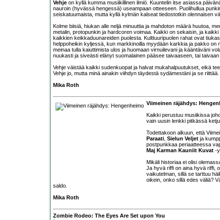
Vehje
on kyllä kumma musiikillinen ilmiö. Kuuntelin itse asiassa päiv
nauroin (hyvässä hengessä) useampaan otteeseen. Puolihullua punkin öy
seiskatuumaista, mutta kyllä kylmän kalseat tiedostotkin olennaisen väl
Kolme biisiä, hiukan alle neljä minuuttia ja mahdoton määrä huutoa, m
metalin, protopunkin ja hardcoren voimaa. Kaikki on sekaisin, ja kaikki o
kaikkien keikkaduunareiden puolesta. Kulttuuripuolen rahat ovat tiukas
helppoheikin kyljessä, kun markkinoilla myydään karkkia ja pakko on m
meinaa tulla kaiuttimista ulos ja huomaan virnuilevani ja kääntäväni v
nuukasti ja siveästi elänyt suomalainen pääsee taivaaseen, tai taivaan p
Vehje väistää kaikki sudenkuopat ja halvat mukahalpuutukset, eikä tee 
Vehje jo, mutta minä ainakin viihdyn täydestä sydämestäni ja se riittää
Mika Roth
Viimeinen räjähdys: Henge
Kaikki perustuu musiikissa joho
vain uusin lenkki pitkässä ket
Todettakoon alkuun, että Viimei
Paraati
,
Sielun Veljet
ja kumppa
postpunkkaa periaatteessa vapaa
Maj Karman Kauniit Kuvat
-y
Mikäli historiaa ei olisi olemass
Ja hyvä riffi on aina hyvä riffi
vaikutelman, sillä se tarttuu hä
oikein, onko sillä edes väliä? V
saldo.
Mika Roth
Zombie Rodeo: The Eyes Are Set upon You