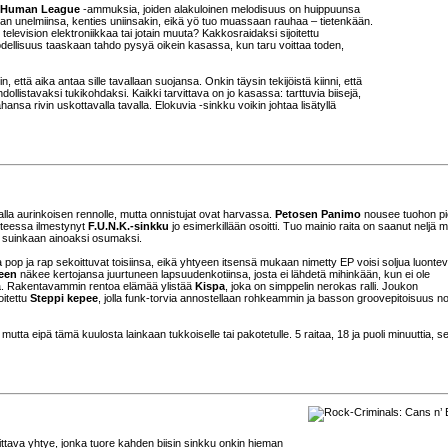
Human League
-ammuksia, joiden alakuloinen melodisuus on huippuunsa
lman unelmiinsa, kenties uniinsakin, eikä yö tuo muassaan rauhaa – tietenkään.
levision elektroniikkaa tai jotain muuta? Kakkosraidaksi sijoitettu
todellisuus taaskaan tahdo pysyä oikein kasassa, kun taru voittaa toden,
, että aika antaa sille tavallaan suojansa. Onkin täysin tekijöistä kiinni, että
llistavaksi tukikohdaksi. Kaikki tarvittava on jo kasassa: tarttuvia biisejä,
hansa rivin uskottavalla tavalla. Elokuvia -sinkku voikin johtaa lisätyllä
avalla aurinkoisen rennolle, mutta onnistujat ovat harvassa.
Petosen Panimo
nousee tuohon p
hteessa ilmestynyt
F.U.N.K.-sinkku
jo esimerkillään osoitti. Tuo mainio raita on saanut neljä 
ää suinkaan ainoaksi osumaksi.
pop ja rap sekoittuvat toisiinsa, eikä yhtyeen itsensä mukaan nimetty EP voisi soljua luont
een
näkee kertojansa juurtuneen lapsuudenkotiinsa, josta ei lähdetä mihinkään, kun ei ole
illa. Rakentavammin rentoa elämää ylistää
Kispa
, joka on simppelin nerokas ralli. Joukon
oitettu
Steppi kepee
, jolla funk-torvia annostellaan rohkeammin ja basson groovepitoisuus 
tta eipä tämä kuulosta lainkaan tukkoiselle tai pakotetulle. 5 raitaa, 18 ja puoli minuuttia, s
ttava yhtye, jonka tuore kahden biisin sinkku onkin hieman