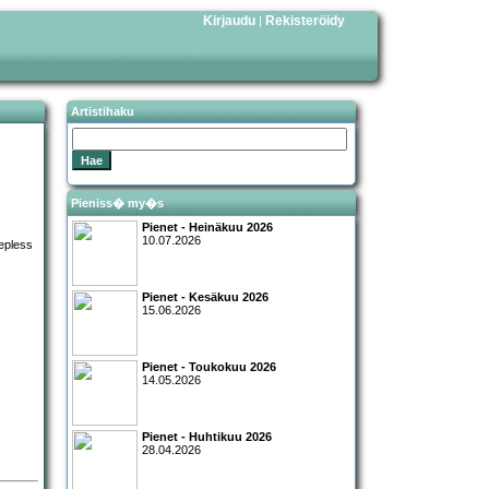
Kirjaudu
Rekisteröidy
|
Artistihaku
Pieniss� my�s
Pienet - Heinäkuu 2026
10.07.2026
Pienet - Kesäkuu 2026
15.06.2026
Pienet - Toukokuu 2026
14.05.2026
Pienet - Huhtikuu 2026
28.04.2026