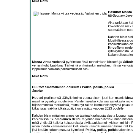
Mika Roth
Hasune: Monta v
Itä-Suomen Levy
Aika tarkkaan kak
kokeellinen rock 
suomalainen outor
Kahden biisin sin
Musiikillisessa c
kopiointiakaan ol
Knopfler
in miel
rytmiryhmästä. Vok
kaiken ollessa ko
Monta virtaa vedessä
pyörittelee öisiä tunnelmiaan kiireettä ja
Valkoi
verran kohti kaakkoa. Tärkeintä on kuitenkin melodian, riffin ja kerto
leppoisuus voikaan parhaimmillaan olla?
Mika Roth
Huuto!: Suomalainen delirium / Poikia, poikia, poikia
Stupido
Huuto!
pisti itsensä jäähylle kolme vuotta sitten, juuri kun mainio
Meta
maailma pysähtyi muutenkin. Pandemia-aika kului siis äänekästä rockia
hiljaisemmissa merkeissä, mutta nyt rakas kulttuurisissiryhmä palaa taka
kiikarissa, vaikka julkaisupäivä on sysätty vuoden 2023 puolelle.
Kahden biisin mittainen annos on taattua kaahausta alusta loppuun saak
karkeloissa.
Suomalainen delirium
ynnää koko ihmiskunnan historian 
mikä yhdistää kaikkia kulttuureita ja sivilisaatioita noin yleisemminki
ainoa todella kansainvälinen kieli, eikös vain? Kuumeisen kiivas ralli ka
jätä ketään tielleen osuvaa kylmäksi.
Poikia, poikia, poikia
takoo itse