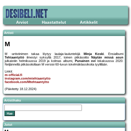
Arviot
Haastattelut
Artikkelit
Artisti
M
M -artistinimen takaa löytyy laulaja-lauluntekijä
Minja Koski
. Ensialbumi
Tehtaantyttö
ilmestyi syksyllä 2017, toinen pitkäsoitto
Näytän missä asun
julkaistiin helmikuussa 2019 ja kolmas albumi,
Punainen ovi
lokakuussa 2020.
Neljännellä pitkäsoitollaan M versioi 60-luvun iskelmäklassikoita tyylillään.
Linkit:
m-official.fi
instagram.com/mtehtaantytto
facebook.com/Mtehtaantytto
(Päivitetty 18.12.2024)
Artistihaku
Jutut