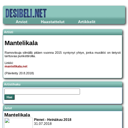
Arviot
Haastattelut
Artikkelit
Artisti
Mantelikala
Ramoviisuja silmällä pitäen vuonna 2015 syntynyt yhtye, jonka musiikki on tietysti
tarttuvaa punkettirollia.
Linkki:
mantelikala.net
(Päivitetty 20.8.2018)
Artistihaku
Jutut
Mantelikala
Pienet - Heinäkuu 2018
31.07.2018