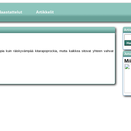
aastattelut
Artikkelit
Arti
oppia kuin räiskyvämpää kitarapoprockia, mutta kaikkea sitovat yhteen vahvat
Jutu
Mi