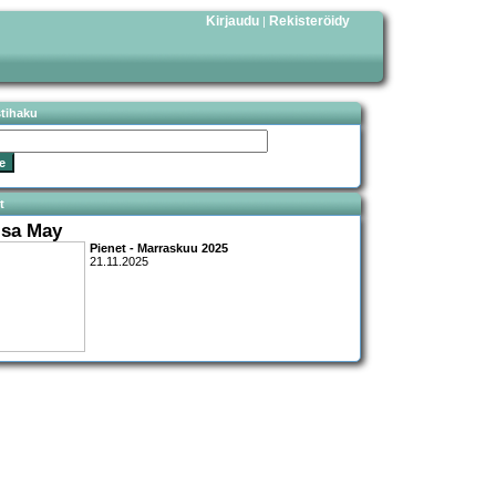
Kirjaudu
Rekisteröidy
|
stihaku
t
isa May
Pienet - Marraskuu 2025
21.11.2025