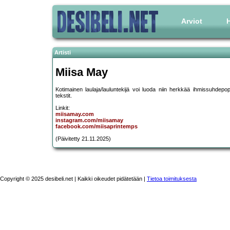
Arviot
H
Artisti
Miisa May
Kotimainen laulaja/lauluntekijä voi luoda niin herkkää ihmissuhdep
tekstit.
Linkit:
miisamay.com
instagram.com/miisamay
facebook.com/miisaprintemps
(Päivitetty 21.11.2025)
Copyright © 2025 desibeli.net | Kaikki oikeudet pidätetään |
Tietoa toimituksesta