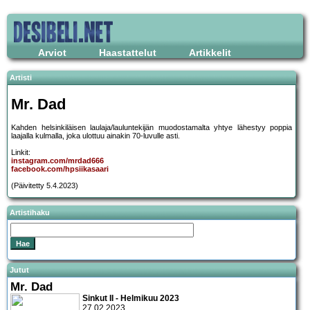
Arviot
Haastattelut
Artikkelit
Artisti
Mr. Dad
Kahden helsinkiläisen laulaja/lauluntekijän muodostamalta yhtye lähestyy poppia
laajalla kulmalla, joka ulottuu ainakin 70-luvulle asti.
Linkit:
instagram.com/mrdad666
facebook.com/hpsiikasaari
(Päivitetty 5.4.2023)
Artistihaku
Jutut
Mr. Dad
Sinkut II - Helmikuu 2023
27.02.2023