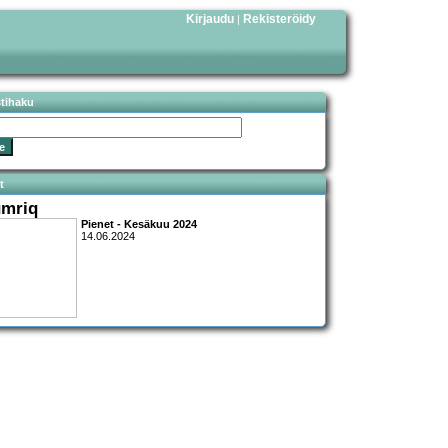
Kirjaudu
Rekisteröidy
|
stihaku
t
mriq
Pienet - Kesäkuu 2024
14.06.2024