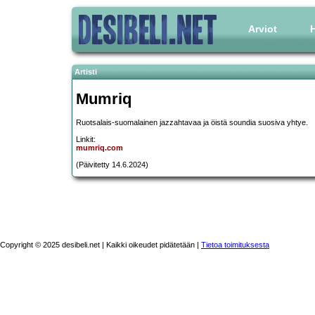
Arviot
H
Artisti
Mumriq
Ruotsalais-suomalainen jazzahtavaa ja öistä soundia suosiva yhtye.
Linkit:
mumriq.com
(Päivitetty 14.6.2024)
Copyright © 2025 desibeli.net | Kaikki oikeudet pidätetään |
Tietoa toimituksesta