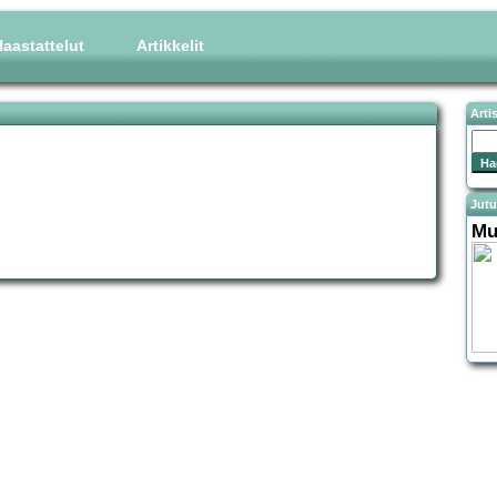
aastattelut
Artikkelit
Arti
Jutu
Mu