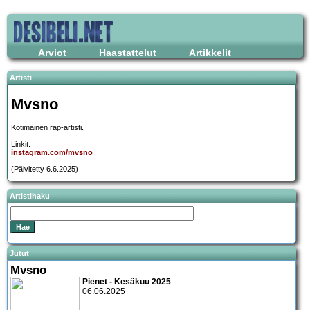
Arviot
Haastattelut
Artikkelit
Artisti
Mvsno
Kotimainen rap-artisti.
Linkit:
instagram.com/mvsno_
(Päivitetty 6.6.2025)
Artistihaku
Jutut
Mvsno
Pienet - Kesäkuu 2025
06.06.2025