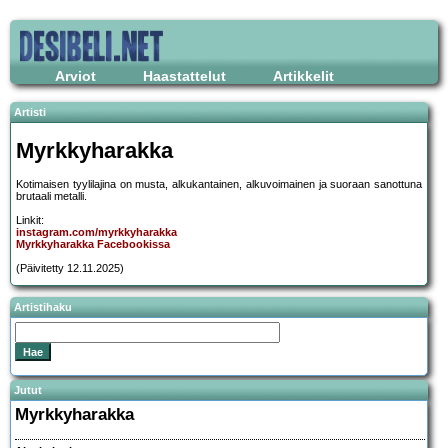
Arviot
Haastattelut
Artikkelit
Artisti
Myrkkyharakka
Kotimaisen tyylilajina on musta, alkukantainen, alkuvoimainen ja suoraan sanottuna
brutaali metalli.
Linkit:
instagram.com/myrkkyharakka
Myrkkyharakka Facebookissa
(Päivitetty 12.11.2025)
Artistihaku
Jutut
Myrkkyharakka