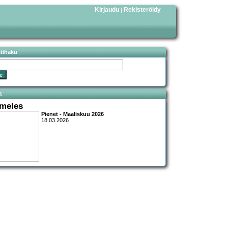
Kirjaudu
Rekisteröidy
|
stihaku
t
meles
Pienet - Maaliskuu 2026
18.03.2026