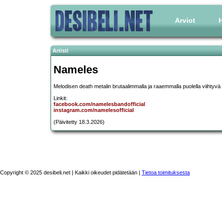
Arviot
H
Artisti
Nameles
Melodisen death metalin brutaalimmalla ja raaemmalla puolella viihtyvä
Linkit:
facebook.com/namelesbandofficial
instagram.com/namelesofficial
(Päivitetty 18.3.2026)
Copyright © 2025 desibeli.net | Kaikki oikeudet pidätetään |
Tietoa toimituksesta