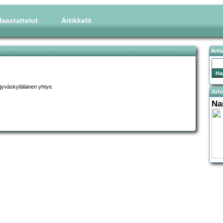
aastattelut
Artikkelit
Arti
 jyväskyläläinen yhtye.
Jutu
Na