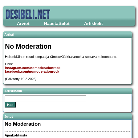
Arviot
Haastattelut
Artikkelit
Artisti
No Moderation
Helsinkiläinen rosoisempaa ja rämisevää kitararockia soittava kokoonpano.
Linkit:
instagram.com/nomoderationrock
facebook.com/nomoderationrock
(Päivitetty 19.2.2025)
Artistihaku
Jutut
No Moderation
Ajankohtaista