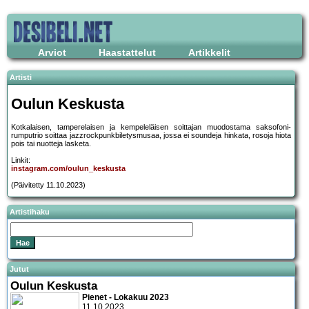
Arviot
Haastattelut
Artikkelit
Artisti
Oulun Keskusta
Kotkalaisen, tamperelaisen ja kempeleläisen soittajan muodostama saksofoni-
rumputrio soittaa jazzrockpunkbiletysmusaa, jossa ei soundeja hinkata, rosoja hiota
pois tai nuotteja lasketa.
Linkit:
instagram.com/oulun_keskusta
(Päivitetty 11.10.2023)
Artistihaku
Jutut
Oulun Keskusta
Pienet - Lokakuu 2023
11.10.2023