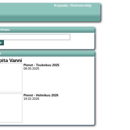
Kirjaudu
Rekisteröidy
|
stihaku
t
pita Vanni
Pienet - Toukokuu 2025
08.05.2025
Pienet - Helmikuu 2026
19.02.2026