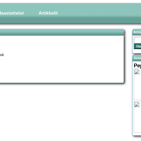
aastattelut
Artikkelit
Arti
di.
Jutu
Pe