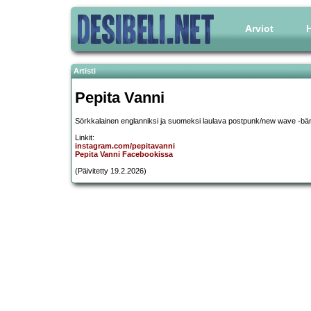
Arviot
H
Artisti
Pepita Vanni
Sörkkalainen englanniksi ja suomeksi laulava postpunk/new wave -bän
Linkit:
instagram.com/pepitavanni
Pepita Vanni Facebookissa
(Päivitetty 19.2.2026)