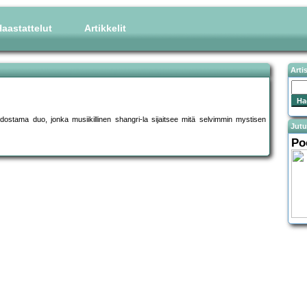
aastattelut
Artikkelit
Arti
ostama duo, jonka musiikillinen shangri-la sijaitsee mitä selvimmin mystisen
Jutu
Po