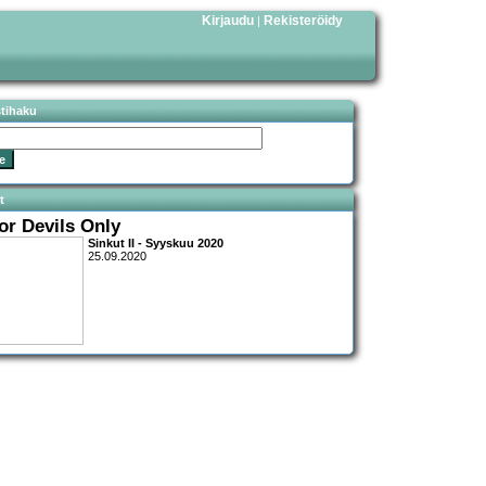
Kirjaudu
Rekisteröidy
|
stihaku
t
or Devils Only
Sinkut II - Syyskuu 2020
25.09.2020