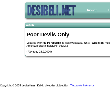
Arviot
H
Artisti
Poor Devils Only
Vokalisti
Henrik Forsberg
in ja soitinvastaava
Antti Wuokko
n muod
Amerikan öisellä indiefolkin puolella.
(Päivitetty 25.9.2020)
Copyright © 2025 desibeli.net | Kaikki oikeudet pidätetään |
Tietoa toimituksesta