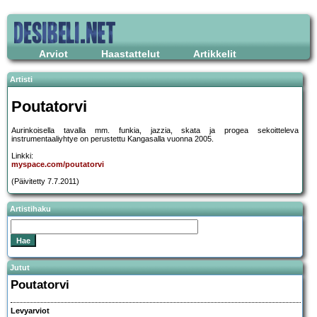
Arviot
Haastattelut
Artikkelit
Artisti
Poutatorvi
Aurinkoisella tavalla mm. funkia, jazzia, skata ja progea sekoitteleva
instrumentaaliyhtye on perustettu Kangasalla vuonna 2005.
Linkki:
myspace.com/poutatorvi
(Päivitetty 7.7.2011)
Artistihaku
Jutut
Poutatorvi
Levyarviot