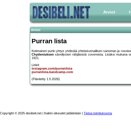
Arviot
H
Artisti
Purran lista
Kotimainen punk-yhtye yhdistää yhteiskunnallisen sanoman ja rosoisen 
Chydeniuksen
sävellysten rähjäisistä covereista. Lisäksi mukana o
1921.
Linkit:
instagram.com/purranlista
purranlista.bandcamp.com
(Päivitetty 1.5.2026)
Copyright © 2025 desibeli.net | Kaikki oikeudet pidätetään |
Tietoa toimituksesta