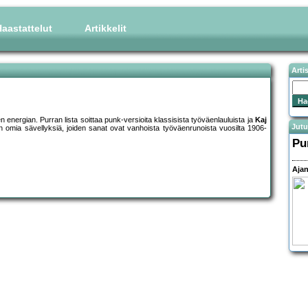
aastattelut
Artikkelit
Arti
energian. Purran lista soittaa punk-versioita klassisista työväenlauluista ja
Kaj
Jutu
n omia sävellyksiä, joiden sanat ovat vanhoista työväenrunoista vuosilta 1906-
Pu
Ajan