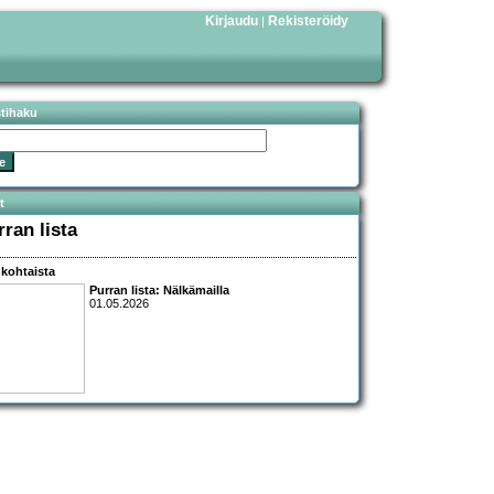
Kirjaudu
Rekisteröidy
|
stihaku
t
rran lista
kohtaista
Purran lista: Nälkämailla
01.05.2026