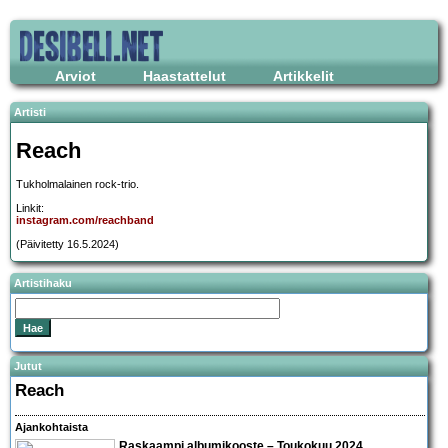
Arviot
Haastattelut
Artikkelit
Artisti
Reach
Tukholmalainen rock-trio.
Linkit:
instagram.com/reachband
(Päivitetty 16.5.2024)
Artistihaku
Jutut
Reach
Ajankohtaista
Raskaampi albumikooste – Toukokuu 2024