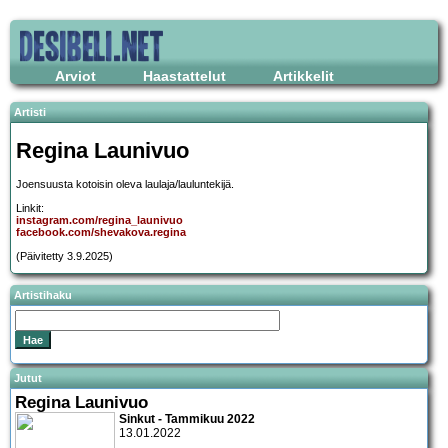
Arviot
Haastattelut
Artikkelit
Artisti
Regina Launivuo
Joensuusta kotoisin oleva laulaja/lauluntekijä.
Linkit:
instagram.com/regina_launivuo
facebook.com/shevakova.regina
(Päivitetty 3.9.2025)
Artistihaku
Jutut
Regina Launivuo
Sinkut - Tammikuu 2022
13.01.2022