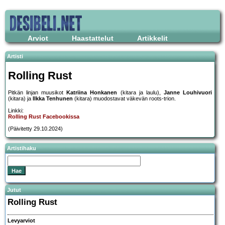
Arviot
Haastattelut
Artikkelit
Artisti
Rolling Rust
Pitkän linjan muusikot
Katriina Honkanen
(kitara ja laulu),
Janne Louhivuori
(kitara) ja
Ilkka Tenhunen
(kitara) muodostavat väkevän roots-trion.
Linkki:
Rolling Rust Facebookissa
(Päivitetty 29.10.2024)
Artistihaku
Jutut
Rolling Rust
Levyarviot