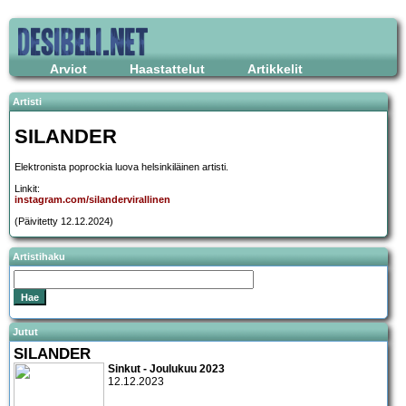
Arviot
Haastattelut
Artikkelit
Artisti
SILANDER
Elektronista poprockia luova helsinkiläinen artisti.
Linkit:
instagram.com/silandervirallinen
(Päivitetty 12.12.2024)
Artistihaku
Jutut
SILANDER
Sinkut - Joulukuu 2023
12.12.2023