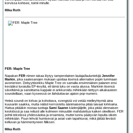
korvissa kohisee, toimii minulle.
Mika Roth
FER: Maple Tree
Napakan
FER
-nimen takaa löytyy tamperelainen laulaja/lauluntekijä
Jennifer
Markin
, joka saatesanojen mukaan upottaa itsensä alternative popin tummaan
avomereen. Debyyttisinkku Maple Tree on samalla ensimmäinen palanen ensi
kevääksi luvatulta EP-levyltä, eli tämä luku on vasta alussa. Markinin itsensä
säveltämä ja sanoittama kappale ei ankkuroidu mihinkään tiettyyn aikakauteen
soundeillaan, vaan kyseessä on ilahduttavan ajaton pop-numero.
Heleä soundi on kirkas ja kohottava, svengistä voi vetää mielleyhtymiä aina
kuusariin saakka, mutta nätisti kerrostettu äänimaisema pitää taivaat kirkkaina.
Hattua pitääkin nostaa tuottaja
Sami Saaren
kädenjäljelle, joka pitää olennaisen
keskiössä ja saa reilusti alle kolmeen minuuttiin mahdutettua kaiken oleellisen. FER
pohtii tekstissä yhdessäoloa ja eroamista, muttei tunnu päätyvän lopulta oikein
mihinkään. Puun lehvät humisevat ja asiat vain tapahtuvat, mikä jättää lievästi
kelluvan ja hämmentyneen fiiliksen.
Mika Roth