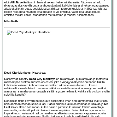
eikä
Aili Järvelä
n lämmin laulu ainakaan heikennä tilannetta. Alttoviulu ja huilu
rikastavat aluskasvillisuutta ja yhdessä nämä kaikki erilaiset ainekset ovat saaneet
aikaiseksi jotain uutta, positiivista ja raikkaan tuoreen kuuloista. Nälkämaa julistaa
jälleen rakkautta maahan, jota kukaan ei voi omistaa, vaan joka taitaa lopulta
omistaa meidät kaikki. Maastahan me tulemme ja maaksi tulemme taas.
Mika Roth
Dead City Monkeys: Heartbeat
Raflaavasti nimetty
Dead City Monkeys
on rokahtavaa, punkahtavaa ja metallista
raskaampaa runttaa suosiva orkesteri, joka syntyi jyväskyläläisen baarin tiskillä
kahden turkulaisen kohdatessa täsmälleen oikeissa olosuhteissa. Uransa
neljännellä sinkulla bändi ruuvaa musiikkinsa metallisuutta aina vain jyrkemmäksi,
ajaessaan samalla uutta rumpalia sisään systeemeihinsä. Kuinka siis otsikon sydän
sykkii ja kenelle?
Rosoisella riffillä käyntiin potkaistava biisi lähtee ilman sen kummempia lisäkuvioita
hakkaamaan itseään seinistä läpi.
Pasi
n ärhäkkä laulu on komeaa kuultavaa ja
Mr.
Leaf
lonksuttelee bassoaan, kuten näissä piireissä kuuluukin tehdä: voimalla ja
asenteella, mutta silti paketin tiukasti kasassa pitäen. Soiton tiukkuus ja soundin
kirpsakkuus nostavatkin alkuun melko tavalliselta soundaavan kappaleen lopulta
vahvimpaan kolmannekseen. Sydän hakkaa voimalla ja veri kiertää niin että