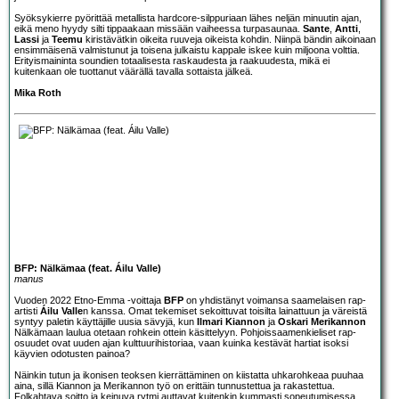
Syöksykierre pyörittää metallista hardcore-silppuriaan lähes neljän minuutin ajan,
eikä meno hyydy silti tippaakaan missään vaiheessa turpasaunaa.
Sante
,
Antti
,
Lassi
ja
Teemu
kiristävätkin oikeita ruuveja oikeista kohdin. Niinpä bändin aikoinaan
ensimmäisenä valmistunut ja toisena julkaistu kappale iskee kuin miljoona volttia.
Erityismaininta soundien totaalisesta raskaudesta ja raakuudesta, mikä ei
kuitenkaan ole tuottanut väärällä tavalla sottaista jälkeä.
Mika Roth
BFP: Nälkämaa (feat. Áilu Valle)
manus
Vuoden 2022 Etno-Emma -voittaja
BFP
on yhdistänyt voimansa saamelaisen rap-
artisti
Áilu Valle
n kanssa. Omat tekemiset sekoittuvat toisilta lainattuun ja väreistä
syntyy paletin käyttäjille uusia sävyjä, kun
Ilmari Kiannon
ja
Oskari Merikannon
Nälkämaan laulua otetaan rohkein ottein käsittelyyn. Pohjoissaamenkieliset rap-
osuudet ovat uuden ajan kulttuurihistoriaa, vaan kuinka kestävät hartiat isoksi
käyvien odotusten painoa?
Näinkin tutun ja ikonisen teoksen kierrättäminen on kiistatta uhkarohkeaa puuhaa
aina, sillä Kiannon ja Merikannon työ on erittäin tunnustettua ja rakastettua.
Folkahtava soitto ja keinuva rytmi auttavat kuitenkin kummasti sopeutumisessa,