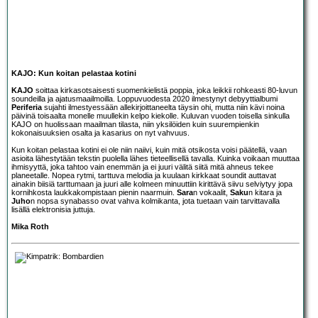
KAJO: Kun koitan pelastaa kotini
KAJO
soittaa kirkasotsaisesti suomenkielistä poppia, joka leikkii rohkeasti 80-luvun
soundeilla ja ajatusmaailmoilla. Loppuvuodesta 2020 ilmestynyt debyyttialbumi
Periferia
sujahti ilmestyessään allekirjoittaneelta täysin ohi, mutta niin kävi noina
päivinä toisaalta monelle muullekin kelpo kiekolle. Kuluvan vuoden toisella sinkulla
KAJO on huolissaan maailman tilasta, niin yksilöiden kuin suurempienkin
kokonaisuuksien osalta ja kasarius on nyt vahvuus.
Kun koitan pelastaa kotini ei ole niin naiivi, kuin mitä otsikosta voisi päätellä, vaan
asioita lähestytään tekstin puolella lähes tieteellisellä tavalla. Kuinka voikaan muuttaa
ihmisyyttä, joka tahtoo vain enemmän ja ei juuri välitä siitä mitä ahneus tekee
planeetalle. Nopea rytmi, tarttuva melodia ja kuulaan kirkkaat soundit auttavat
ainakin biisiä tarttumaan ja juuri alle kolmeen minuuttiin kirittävä siivu selviytyy jopa
kornihkosta laukkakompistaan pienin naarmuin.
Sara
n vokaalit,
Saku
n kitara ja
Juho
n nopsa synabasso ovat vahva kolmikanta, jota tuetaan vain tarvittavalla
lisällä elektronisia juttuja.
Mika Roth