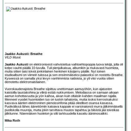
Jaakko Aukusti: Breathe
VILD Music
Jaakko Aukusti
on elektronisesti vahvistettua vaihtoehtopoppia luova tekijä, jolla oli
kelpo vauhti päällä 10-luvulla. Tuli pienjulkaisua, albumikin ja mukavasti huomiota,
mutta sitten taisi iskeä jonkinlainen henkinen käsijarru päälle. Nyt toinen
studioalbumi on viimein tulossa ja sen ensimmäiseksi palaseksi on nostettu Breathe.
Kyseessä on samalla yksi levyn vanhimmista raidoista, jo yli viisi vuotta sitten
demotettu elektromaistiainen.
Vuorokaudenajoista Breathe sijoittuu unettomaan aamuyöhön, kun ajatusten
kaistoilla taustakohina ja vilinä estää nukkumisen. Melodiassa on samaan aikaan
aamun kohottavuutta ja yön kaihoa, aivan kuin oltaisiin kahden maailman rajalla.
Menneet vuodet huomioiden tuo on tuskin tahatonta, mutta isoksi kerroskakuksi
kasvava äänten elektroninen pienoissinfonia pitää oleelliset osansa kasassa.
Puolivälissä lähes äänettömiin katoava kappale ei varsinaisesti murra jälkimmäisellä
puoliskolla muureja, mutta jokin tarvittava muutos tapahtuu ja biisistä jää toiveikas
jälkitunne. Näennäisen huoleton ja silti tarkkuudella kasattu äänimosaiikki.
Mika Roth