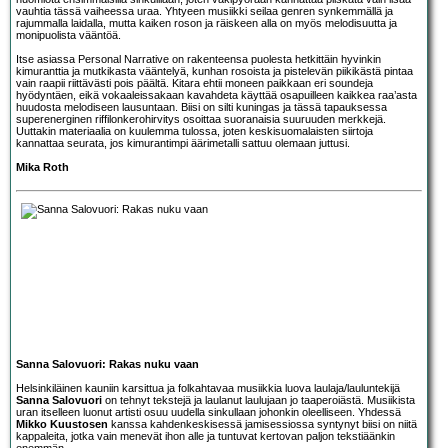
vauhtia tässä vaiheessa uraa. Yhtyeen musiikki seilaa genren synkemmällä ja
rajummalla laidalla, mutta kaiken roson ja räiskeen alla on myös melodisuutta ja
monipuolista vääntöä.
Itse asiassa Personal Narrative on rakenteensa puolesta hetkittäin hyvinkin
kimuranttia ja mutkikasta vääntelyä, kunhan rosoista ja pistelevän piikikästä pintaa
vain raapii riittävästi pois päältä. Kitara ehtii moneen paikkaan eri soundeja
hyödyntäen, eikä vokaaleissakaan kavahdeta käyttää osapuilleen kaikkea raa’asta
huudosta melodiseen lausuntaan. Biisi on silti kuningas ja tässä tapauksessa
superenerginen riffilonkerohirvitys osoittaa suoranaisia suuruuden merkkejä.
Uuttakin materiaalia on kuulemma tulossa, joten keskisuomalaisten siirtoja
kannattaa seurata, jos kimurantimpi äärimetalli sattuu olemaan juttusi.
Mika Roth
Sanna Salovuori: Rakas nuku vaan
Helsinkiläinen kauniin karsittua ja folkahtavaa musiikkia luova laulaja/lauluntekijä
Sanna Salovuori
on tehnyt tekstejä ja laulanut laulujaan jo taaperoiästä. Musiikista
uran itselleen luonut artisti osuu uudella sinkullaan johonkin oleelliseen. Yhdessä
Mikko Kuustosen
kanssa kahdenkeskisessä jamisessiossa syntynyt biisi on niitä
kappaleita, jotka vain menevät ihon alle ja tuntuvat kertovan paljon tekstiäänkin
enemmän.