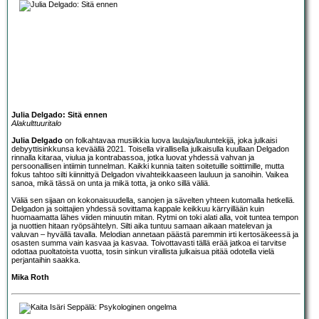
Julia Delgado: Sitä ennen
Alakulttuuritalo
Julia Delgado
on folkahtavaa musiikkia luova laulaja/lauluntekijä, joka julkaisi
debyyttisinkkunsa keväällä 2021. Toisella virallisella julkaisulla kuullaan Delgadon
rinnalla kitaraa, viulua ja kontrabassoa, jotka luovat yhdessä vahvan ja
persoonallisen intiimin tunnelman. Kaikki kunnia taiten soitetuille soittimille, mutta
fokus tahtoo silti kiinnittyä Delgadon vivahteikkaaseen lauluun ja sanoihin. Vaikea
sanoa, mikä tässä on unta ja mikä totta, ja onko sillä väliä.
Väliä sen sijaan on kokonaisuudella, sanojen ja sävelten yhteen kutomalla hetkellä.
Delgadon ja soittajien yhdessä sovittama kappale keikkuu kärryillään kuin
huomaamatta lähes viiden minuutin mitan. Rytmi on toki alati alla, voit tuntea tempon
ja nuottien hitaan ryöpsähtelyn. Silti aika tuntuu samaan aikaan matelevan ja
valuvan – hyvällä tavalla. Melodian annetaan päästä paremmin irti kertosäkeessä ja
osasten summa vain kasvaa ja kasvaa. Toivottavasti tällä erää jatkoa ei tarvitse
odottaa puoltatoista vuotta, tosin sinkun virallista julkaisua pitää odotella vielä
perjantaihin saakka.
Mika Roth