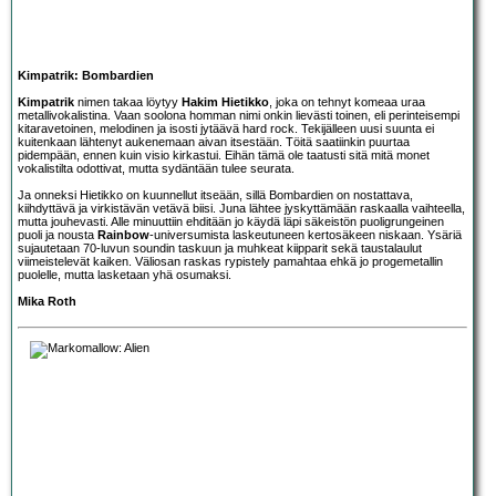
Kimpatrik: Bombardien
Kimpatrik
nimen takaa löytyy
Hakim Hietikko
, joka on tehnyt komeaa uraa
metallivokalistina. Vaan soolona homman nimi onkin lievästi toinen, eli perinteisempi
kitaravetoinen, melodinen ja isosti jytäävä hard rock. Tekijälleen uusi suunta ei
kuitenkaan lähtenyt aukenemaan aivan itsestään. Töitä saatiinkin puurtaa
pidempään, ennen kuin visio kirkastui. Eihän tämä ole taatusti sitä mitä monet
vokalistilta odottivat, mutta sydäntään tulee seurata.
Ja onneksi Hietikko on kuunnellut itseään, sillä Bombardien on nostattava,
kiihdyttävä ja virkistävän vetävä biisi. Juna lähtee jyskyttämään raskaalla vaihteella,
mutta jouhevasti. Alle minuuttiin ehditään jo käydä läpi säkeistön puoligrungeinen
puoli ja nousta
Rainbow
-universumista laskeutuneen kertosäkeen niskaan. Ysäriä
sujautetaan 70-luvun soundin taskuun ja muhkeat kiipparit sekä taustalaulut
viimeistelevät kaiken. Väliosan raskas rypistely pamahtaa ehkä jo progemetallin
puolelle, mutta lasketaan yhä osumaksi.
Mika Roth