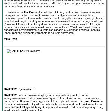
industrialin mahdollisuuksia, mutta ainakin esikoisella kilinät, kolinat ja kengänkärjet
saavat vielä olla suhteellisen rauhassa. Mikä sen sijaan pomppaa välittömästi eteen,
on biisin vahva päämelodia ja tumma teksti.
En väitä nuoren
The Cure
n olevan kaiken takana, mutta vaikea sitäkään suuntaa
on täysin pois sulkea. Kitarat kaikuvat, surisevat ja särisevät, mutta pehmeä
melodisuus pitää pintansa vallien välissä. Laulu on tyylille ominaisesti jätetty ohueksi
pinnaksi kaiken ylle, mutta ysärinen ratkaisu toimii ainakin tämän biisin yhteydessä.
Pörisevät kitarapilvet ovat tietysti olennainen osa kuvaa, vaan häviääkö fokus jo
hetkeksi lähes viiden minuutin mittaisessa kappaleessa? Väittäisin näin käyvän ja
suosittelisin latvojen trimmausta, jotta itse pääasia ei vellonnan keskellä unohtuisi.
Pinnat rohkean hiljaisesta väliosasta ja soundin eheydestä.
Mika Roth
BAITTER!: Syöksykierre
BAITTER!
on vasta kuluvana syksynä perustettu bändi, mutta mistään
junnujoukosta tässä ei kuitenkaan ole kyse. Erittäin tikkuista noise rockia jossain
hardcoren välittömässä läheisyydessä takova ryhmä koostuu mm.
Void Cruiser
in
riveissä vaikuttavista tekijöistä, joten hartiat eivät lopu kesken. Ei, vaikka tähtäin on
nostettu
Black Flag
in,
Metz
in ja kumppaneiden tasolle. Nyt mennään päätyyn asti,
ja siitä vielä karmit kaulassa läpi.