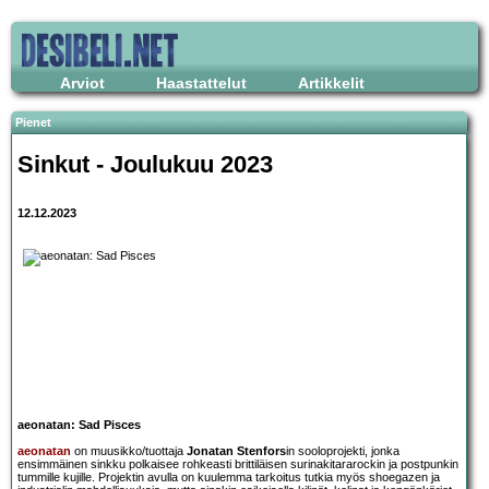
Arviot
Haastattelut
Artikkelit
Pienet
Sinkut - Joulukuu 2023
12.12.2023
aeonatan: Sad Pisces
aeonatan
on muusikko/tuottaja
Jonatan Stenfors
in sooloprojekti, jonka
ensimmäinen sinkku polkaisee rohkeasti brittiläisen surinakitararockin ja postpunkin
tummille kujille. Projektin avulla on kuulemma tarkoitus tutkia myös shoegazen ja