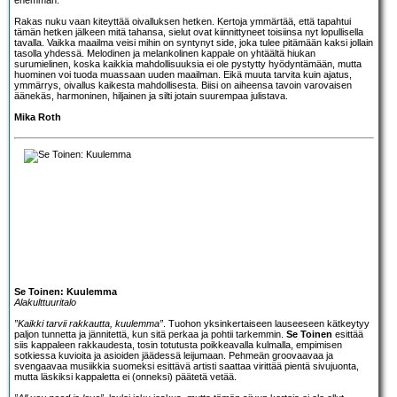
Rakas nuku vaan kiteyttää oivalluksen hetken. Kertoja ymmärtää, että tapahtui
tämän hetken jälkeen mitä tahansa, sielut ovat kiinnittyneet toisiinsa nyt lopullisella
tavalla. Vaikka maailma veisi mihin on syntynyt side, joka tulee pitämään kaksi jollain
tasolla yhdessä. Melodinen ja melankolinen kappale on yhtäältä hiukan
surumielinen, koska kaikkia mahdollisuuksia ei ole pystytty hyödyntämään, mutta
huominen voi tuoda muassaan uuden maailman. Eikä muuta tarvita kuin ajatus,
ymmärrys, oivallus kaikesta mahdollisesta. Biisi on aiheensa tavoin varovaisen
äänekäs, harmoninen, hiljainen ja silti jotain suurempaa julistava.
Mika Roth
Se Toinen: Kuulemma
Alakulttuuritalo
”Kaikki tarvii rakkautta, kuulemma”
. Tuohon yksinkertaiseen lauseeseen kätkeytyy
paljon tunnetta ja jännitettä, kun sitä perkaa ja pohtii tarkemmin.
Se Toinen
esittää
siis kappaleen rakkaudesta, tosin totutusta poikkeavalla kulmalla, empimisen
sotkiessa kuvioita ja asioiden jäädessä leijumaan. Pehmeän groovaavaa ja
svengaavaa musiikkia suomeksi esittävä artisti saattaa virittää pientä sivujuonta,
mutta läskiksi kappaletta ei (onneksi) päätetä vetää.