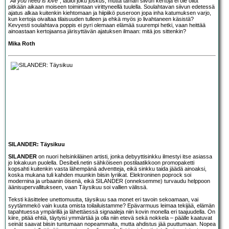
”All you need is love”
, lauloi joku joskus, mutta tämän siivun kertoja ei ole ollut
pitkään aikaan moiseen toimintaan virittyneellä tuulella. Soulahtavan siivun edetessä
ajatus alkaa kuitenkin kiehtomaan ja hiipiikö puseroon jopa inha katumuksen varjo,
kun kertoja oivaltaa tilaisuuden tulleen ja ehkä myös jo livahtaneen käsistä?
Kevyesti soulahtava poppis ei pyri olemaan elämää suurempi hetki, vaan heittää
ainoastaan kertojaansa järisyttävän ajatuksen ilmaan: mitä jos sittenkin?
Mika Roth
SILANDER: Täysikuu
SILANDER
on nuori helsinkiläinen artisti, jonka debyyttisinkku ilmestyi itse asiassa
jo lokakuun puolella. Desibeli.netin sähköiseen postilaatikkoon promopaketti
kopsahti kuitenkin vasta lähempänä adventteja, eikä sinkku taida jäädä ainoaksi,
koska mukana tuli kahden muunkin biisin lyriikat. Elektroninen poprock soi
modernina ja urbaanin öisenä, eikä SILANDER (onneksemme) turvaudu helppoon
äänisupervallitukseen, vaan Täysikuu soi vallien välissä.
Teksti käsittelee unettomuutta, täysikuu saa monet eri tavoin sekoamaan, vai
syytämmekö vain kuuta omista toilailuistamme? Epävarmuus leimaa tekijää, elämän
tapahtuessa ympärillä ja lähettäessä signaaleja niin kovin monella eri taajuudella. On
kiire, pitää ehtiä, täytyisi ymmärtää ja olla niin etevä sekä nokkela – päälle kaatuvat
seinät saavat biisin tuntumaan nopeammalta, mutta ahdistus jää puuttumaan. Nopea