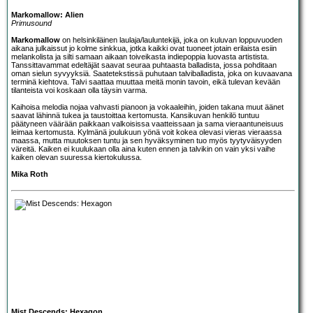
Markomallow: Alien
Primusound
Markomallow
on helsinkiläinen laulaja/lauluntekijä, joka on kuluvan loppuvuoden
aikana julkaissut jo kolme sinkkua, jotka kaikki ovat tuoneet jotain erilaista esiin
melankolista ja silti samaan aikaan toiveikasta indiepoppia luovasta artistista.
Tanssittavammat edeltäjät saavat seuraa puhtaasta balladista, jossa pohditaan
oman sielun syvyyksiä. Saatetekstissä puhutaan talviballadista, joka on kuvaavana
terminä kiehtova. Talvi saattaa muuttaa meitä monin tavoin, eikä tulevan kevään
tilanteista voi koskaan olla täysin varma.
Kaihoisa melodia nojaa vahvasti pianoon ja vokaaleihin, joiden takana muut äänet
saavat lähinnä tukea ja taustoittaa kertomusta. Kansikuvan henkilö tuntuu
päätyneen väärään paikkaan valkoisissa vaatteissaan ja sama vieraantuneisuus
leimaa kertomusta. Kylmänä joulukuun yönä voit kokea olevasi vieras vieraassa
maassa, mutta muutoksen tuntu ja sen hyväksyminen tuo myös tyytyväisyyden
väreitä. Kaiken ei kuulukaan olla aina kuten ennen ja talvikin on vain yksi vaihe
kaiken olevan suuressa kiertokulussa.
Mika Roth
Mist Descends: Hexagon