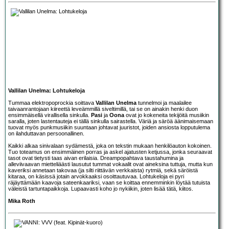
Vallilan Unelma: Lohtukeloja
Tummaa elektropoprockia soittava
Vallilan Unelma
tunnelmoi ja maalailee
taivaanrantojaan kiireettä leveämmillä siveltimillä, tai se on ainakin henki duon
ensimmäisellä virallisella sinkulla.
Pasi
ja
Oona
ovat jo kokeneita tekijöitä musiikin
saralla, joten lastentauteja ei tällä sinkulla sairastella. Väriä ja säröä äänimaisemaan
tuovat myös punkmusiikin suuntaan johtavat juuristot, joiden ansiosta lopputulema
on ilahduttavan persoonallinen.
Kaikki alkaa sinivalaan sydämestä, joka on tekstin mukaan henkilöauton kokoinen.
Tuo toteamus on ensimmäinen porras ja askel ajatusten ketjussa, jonka seuraavat
tasot ovat tietysti taas aivan erilaisia. Dreampopahtava taustahumina ja
alleviivaavan mietteliäästi lausutut tummat vokaalit ovat aineksina tuttuja, mutta kun
kaveriksi annetaan takovaa (ja silti riittävän verkkaista) rytmiä, sekä säröistä
kitaraa, on käsissä jotain arvokkaaksi osoittautuvaa. Lohtukeloja ei pyri
räjäyttämään kaavoja sateenkaariksi, vaan se koittaa ennemminkin löytää tutuista
väleistä tartuntapaikkoja. Lupaavasti koho jo nykiikin, joten lisää tätä, kiitos.
Mika Roth