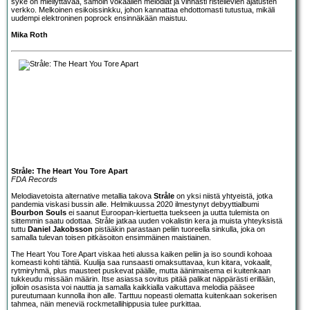
syke on miellyttävää, samoin vokaalien melodiat ja vinhasti risteilevien ajatusten
verkko. Melkoinen esikoissinkku, johon kannattaa ehdottomasti tutustua, mikäli
uudempi elektroninen poprock ensinnäkään maistuu.
Mika Roth
Stråle: The Heart You Tore Apart
FDA Records
Melodiavetoista alternative metallia takova
Stråle
on yksi niistä yhtyeistä, jotka
pandemia viskasi bussin alle. Helmikuussa 2020 ilmestynyt debyyttialbumi
Bourbon Souls
ei saanut Euroopan-kiertuetta tuekseen ja uutta tulemista on
sittemmin saatu odottaa. Stråle jatkaa uuden vokalistin kera ja muista yhteyksistä
tuttu
Daniel Jakobsson
pistääkin parastaan peliin tuoreella sinkulla, joka on
samalla tulevan toisen pitkäsoiton ensimmäinen maistiainen.
The Heart You Tore Apart viskaa heti alussa kaiken peliin ja iso soundi kohoaa
komeasti kohti tähtiä. Kuulija saa runsaasti omaksuttavaa, kun kitara, vokaalit,
rytmiryhmä, plus mausteet puskevat päälle, mutta äänimaisema ei kuitenkaan
tukkeudu missään määrin. Itse asiassa sovitus pitää palikat näppärästi erillään,
jolloin osasista voi nauttia ja samalla kaikkialla vaikuttava melodia pääsee
pureutumaan kunnolla ihon alle. Tarttuu nopeasti olematta kuitenkaan sokerisen
tahmea, näin meneviä rockmetallihippusia tulee purkittaa.