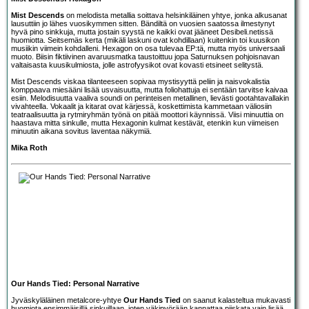
Mist Descends
on melodista metallia soittava helsinkiläinen yhtye, jonka alkusanat
lausuttiin jo lähes vuosikymmen sitten. Bändiltä on vuosien saatossa ilmestynyt
hyvä pino sinkkuja, mutta jostain syystä ne kaikki ovat jääneet Desibeli.netissä
huomiotta. Seitsemäs kerta (mikäli laskuni ovat kohdillaan) kuitenkin toi kuusikon
musiikin viimein kohdalleni. Hexagon on osa tulevaa EP:tä, mutta myös universaali
muoto. Biisin fiktiivinen avaruusmatka taustoittuu jopa Saturnuksen pohjoisnavan
valtaisasta kuusikulmiosta, jolle astrofyysikot ovat kovasti etsineet selitystä.
Mist Descends viskaa tilanteeseen sopivaa mystisyyttä peliin ja naisvokalistia
komppaava miesääni lisää usvaisuutta, mutta foliohattuja ei sentään tarvitse kaivaa
esiin. Melodisuutta vaaliva soundi on perinteisen metallinen, lievästi gootahtavallakin
vivahteella. Vokaalit ja kitarat ovat kärjessä, koskettimista kammetaan väliosiin
teatraalisuutta ja rytmiryhmän työnä on pitää moottori käynnissä. Viisi minuuttia on
haastava mitta sinkulle, mutta Hexagonin kulmat kestävät, etenkin kun viimeisen
minuutin aikana sovitus laventaa näkymiä.
Mika Roth
Our Hands Tied: Personal Narrative
Jyväskyläläinen metalcore-yhtye
Our Hands Tied
on saanut kalasteltua mukavasti
huomiota ensimmäisillä sinkuillaan, joten väkipyörään kannattaa piiskata vain lisää