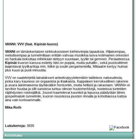
VANNI: VVV (feat. Kipinät-kuoro)
VANNI
on tämänkertaisen sinkkukoosteen kiehtovimpia tapauksia. Hiljaisempaa,
melodisempaa ja tunnelmiltaan erittäin vahvaa musiikkia luova kotimainen orkesteri
on hankala boksittaa mihinkään tiettyyn suuntaan, tyyliin tai genreen. Periaatteessa
Kipinät
-kuoron kanssa esitetty biisi on poppia, mutta puhallin-, sekä jousisoittimet
laajentavat tyylikarttoja mm. folkin ja soulin pergamenteilla. Mittaakin kertyy huimat
plus kuusi ja puoli minuuttia.
VVV on saatekirjettä lainatakseni anteeksipyytelemätön taideteos naiseudesta,
jonka karu kauneus on orgaanista ja ikiaikaista. Kappaleen kerroksellinen rakenne
ja avara äänimaisema täyttävätkin horisontin, mutta hellästi ja rakastaen. VANNIn ei
tarvitse huutaa ja silti sanoissa tuntuu olevan huutomerkkejä, nuoteissa tunteiden
räjähdysten roiskejälkiä. Jouset kaartelevat kauniisti ja lopussa päädytään lähes
gospelmaisiin tunnelmiin, kuoron noustessa jousten rinnalla ja kohottaessa kattoa
aina vain korkeammalle.
Mika Roth
Lukukertoja:
3835
Artistihaku