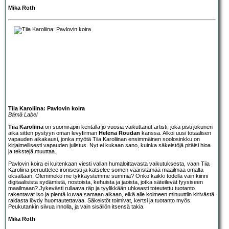
Mika Roth
Tiia Karoliina: Pavlovin koira
Bämä Label
Tiia Karoliina
on suomirapin kentällä jo vuosia vaikuttanut artisti, joka pisti jokunen
aika sitten pystyyn oman levyfirman
Helena Roudan
kanssa. Alkoi uusi totaalisen
vapauden aikakausi, jonka myötä Tiia Karoliinan ensimmäinen soolosinkku on
kirjaimellisesti vapauden julistus. Nyt ei kukaan sano, kuinka säkeistöjä pitäisi hioa
ja tekstejä muuttaa.
Pavlovin koira ei kuitenkaan viesti vallan humaloittavasta vaikutuksesta, vaan Tiia
Karoliina peruuttelee ironisesti ja katselee somen vääristämää maailmaa omalta
oksaltaan. Olemmeko me tykkäystemme summia? Onko kaikki todella vain kiinni
digitaalisista sydämistä, nostoista, kehuista ja jaoista, jotka säteilevät fyysiseen
maailmaan? Jykevästi rullaava räp ja tyylikkään uhkeasti toteutettu tuotanto
rakentavat iso ja pientä kuvaa samaan aikaan, eikä alle kolmeen minuuttiin kirivästä
raidasta löydy huomautettavaa. Säkeistöt toimivat, kertsi ja tuotanto myös.
Peukutankin siivua innolla, ja vain sisällön itsensä takia.
Mika Roth