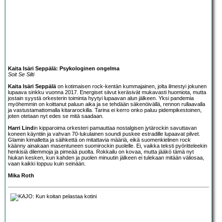
Kaita Isäri Seppälä: Psykologinen ongelma
Soit Se Silti
Kaita Isäri Seppälä
on kotimaisen rock-kentän kummajainen, jolta ilmestyi jokunen
lupaava sinkku vuonna 2017. Energiset siivut keräsivät mukavasti huomiota, mutta
jostain syystä orkesterin toiminta hyytyi lupaavan alun jälkeen. Yksi pandemia
myöhemmin on koittanut paluun aika ja se tehdään säkenöivällä, rennon rullaavalla
ja vastustamattomalla kitararockilla. Tarina ei kerro onko paluu pidempikestoinen,
joten otetaan nyt edes se mitä saadaan.
Harri Lind
in kipparoima orkesteri pamauttaa nostalgisen jytärockin savuttavan
koneen käyntiin ja vahvan 70-lukulainen soundi puskee estradille lupaavat pilvet.
Glamin kimalletta ja säihkettä on mitattavia määriä, eikä suomenkielinen rock
käänny ainakaan masentuneen suomirockin puolelle. Ei, vaikka teksti pyöritteleekin
henkisiä dilemmoja ja pimeää puolta. Rokkailu on kovaa, mutta jääkö tämä nyt
hiukan kesken, kun kahden ja puolen minuutin jälkeen ei tulekaan mitään väliosaa,
vaan kaikki loppuu kuin seinään.
Mika Roth