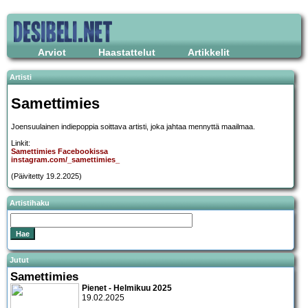
Arviot
Haastattelut
Artikkelit
Artisti
Samettimies
Joensuulainen indiepoppia soittava artisti, joka jahtaa mennyttä maailmaa.
Linkit:
Samettimies Facebookissa
instagram.com/_samettimies_
(Päivitetty 19.2.2025)
Artistihaku
Jutut
Samettimies
Pienet - Helmikuu 2025
19.02.2025