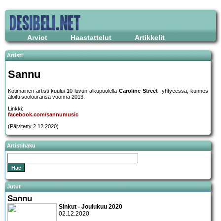
Arviot
Haastattelut
Artikkelit
Artisti
Sannu
Kotimainen artisti kuului 10-luvun alkupuolella
Caroline Street
-yhtyeessä, kunnes
aloitti soolouransa vuonna 2013.
Linkki:
facebook.com/sannumusic
(Päivitetty 2.12.2020)
Artistihaku
Jutut
Sannu
Sinkut - Joulukuu 2020
02.12.2020