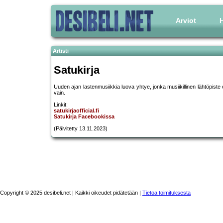
Arviot
H
Artisti
Satukirja
Uuden ajan lastenmusiikkia luova yhtye, jonka musiikillinen lähtöpiste 
vain.
Linkit:
satukirjaofficial.fi
Satukirja Facebookissa
(Päivitetty 13.11.2023)
Copyright © 2025 desibeli.net | Kaikki oikeudet pidätetään |
Tietoa toimituksesta