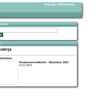
Kirjaudu
Rekisteröidy
|
stihaku
t
tukirja
kohtaista
Omakustannealbumit – Marraskuu 2023
13.11.2023