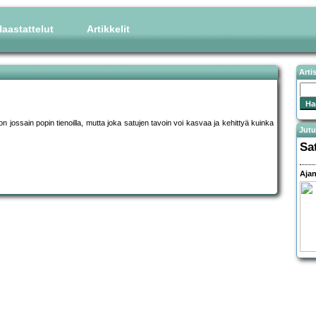
aastattelut
Artikkelit
Arti
on jossain popin tienoilla, mutta joka satujen tavoin voi kasvaa ja kehittyä kuinka
Jutu
Sa
Ajan