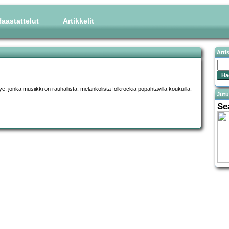
aastattelut
Artikkelit
Arti
 jonka musiikki on rauhallista, melankolista folkrockia popahtavilla koukuilla.
Jutu
Se