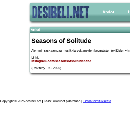
Arviot
H
Artisti
Seasons of Solitude
Aiemmin raskaampaa musiikkia soittaneiden kotimaisten tekijöiden yhtye,
Linkit:
instagram.com/seasonsofsolitudeband
(Päivitetty 19.2.2026)
Copyright © 2025 desibeli.net | Kaikki oikeudet pidätetään |
Tietoa toimituksesta