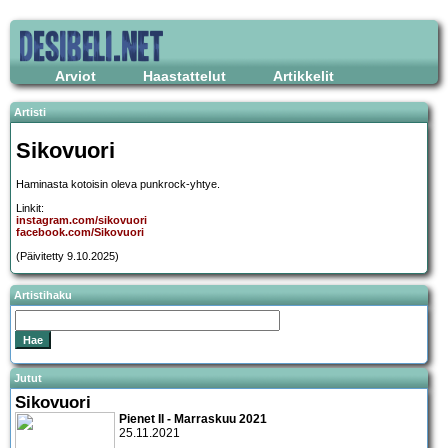
Arviot
Haastattelut
Artikkelit
Artisti
Sikovuori
Haminasta kotoisin oleva punkrock-yhtye.
Linkit:
instagram.com/sikovuori
facebook.com/Sikovuori
(Päivitetty 9.10.2025)
Artistihaku
Jutut
Sikovuori
Pienet II - Marraskuu 2021
25.11.2021