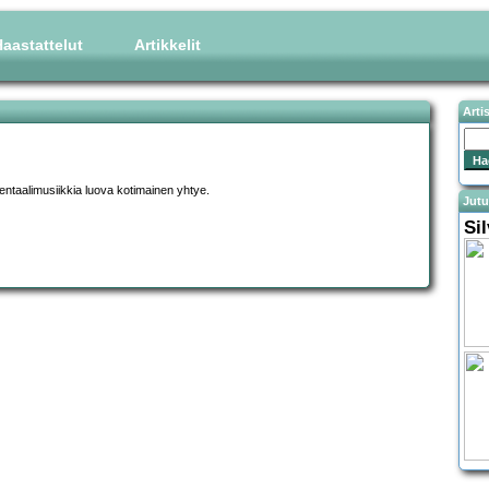
aastattelut
Artikkelit
Arti
entaalimusiikkia luova kotimainen yhtye.
Jutu
Si