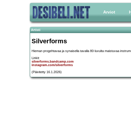
Arviot
H
Artisti
Silverforms
Hieman progehtavaa ja synaisella tavalla 80-luvulta maistuvaa instrum
Linkit:
silverforms.bandcamp.com
instagram.com/silverforms
(Päivitetty 16.1.2026)