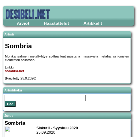
Arviot
Haastattelut
Artikkelit
Artisti
Sombria
Monikansallinen metalliyhtye soittaa teatraalista ja massiivista metallia, sinfonisten
elemettien hallitessa.
Linkki:
sombria.net
(Päivitetty 25.9.2020)
Artistihaku
Jutut
Sombria
Sinkut II - Syyskuu 2020
25.09.2020