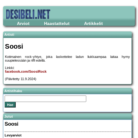
Arviot
Haastattelut
Artikkelit
Artisti
Soosi
Kotimainen rock-yhtye, joka laskettelee ladun liukkaampaa laitaa hymy
suupielessään ja riffi edellä.
Linkki:
facebook.com/SoosiRock
(Päivitetty 11.9.2024)
Artistihaku
Jutut
Soosi
Levyarviot