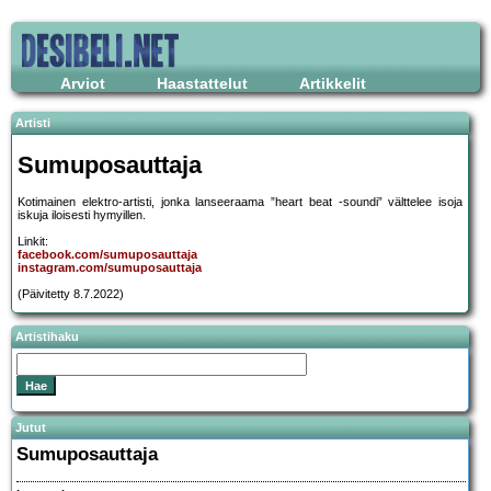
Arviot
Haastattelut
Artikkelit
Artisti
Sumuposauttaja
Kotimainen elektro-artisti, jonka lanseeraama ”heart beat -soundi” välttelee isoja
iskuja iloisesti hymyillen.
Linkit:
facebook.com/sumuposauttaja
instagram.com/sumuposauttaja
(Päivitetty 8.7.2022)
Artistihaku
Jutut
Sumuposauttaja