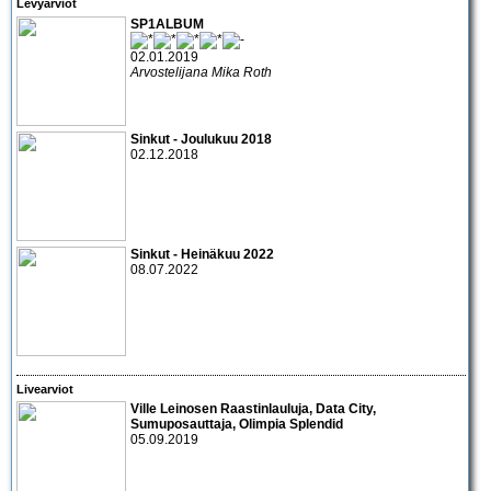
Levyarviot
SP1ALBUM
02.01.2019
Arvostelijana Mika Roth
Sinkut - Joulukuu 2018
02.12.2018
Sinkut - Heinäkuu 2022
08.07.2022
Livearviot
Ville Leinosen Raastinlauluja, Data City,
Sumuposauttaja, Olimpia Splendid
05.09.2019