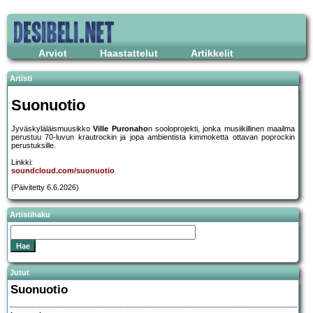
Arviot
Haastattelut
Artikkelit
Artisti
Suonuotio
Jyväskyläläismuusikko
Ville Puronaho
n sooloprojekti, jonka musiikillinen maailma
perustuu 70-luvun krautrockin ja jopa ambientista kimmoketta ottavan poprockin
perustuksille.
Linkki:
soundcloud.com/suonuotio
(Päivitetty 6.6.2026)
Artistihaku
Jutut
Suonuotio