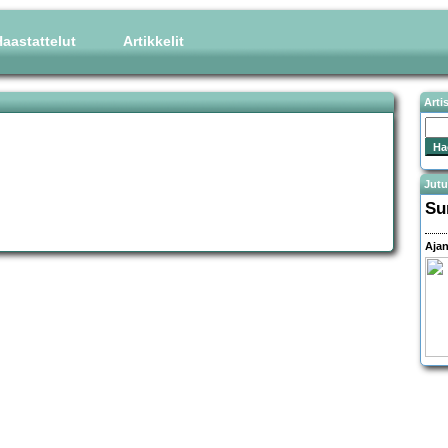
aastattelut
Artikkelit
Arti
Jutu
Su
Ajan