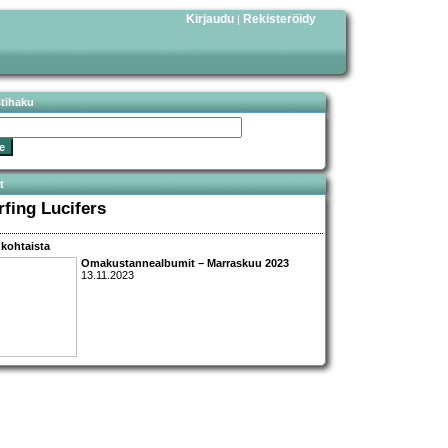
Kirjaudu
Rekisteröidy
|
stihaku
t
rfing Lucifers
kohtaista
Omakustannealbumit – Marraskuu 2023
13.11.2023