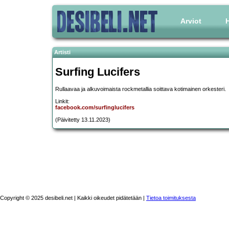
Arviot
H
Artisti
Surfing Lucifers
Rullaavaa ja alkuvoimaista rockmetallia soittava kotimainen orkesteri.
Linkit:
facebook.com/surfinglucifers
(Päivitetty 13.11.2023)
Copyright © 2025 desibeli.net | Kaikki oikeudet pidätetään |
Tietoa toimituksesta