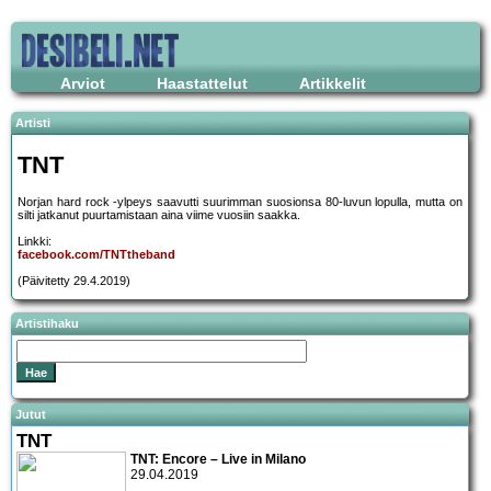
Arviot
Haastattelut
Artikkelit
Artisti
TNT
Norjan hard rock -ylpeys saavutti suurimman suosionsa 80-luvun lopulla, mutta on
silti jatkanut puurtamistaan aina viime vuosiin saakka.
Linkki:
facebook.com/TNTtheband
(Päivitetty 29.4.2019)
Artistihaku
Jutut
TNT
TNT: Encore – Live in Milano
29.04.2019