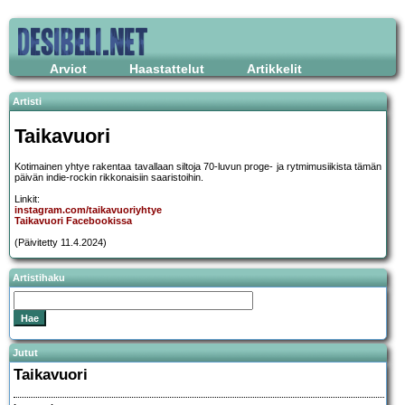
Arviot
Haastattelut
Artikkelit
Artisti
Taikavuori
Kotimainen yhtye rakentaa tavallaan siltoja 70-luvun proge- ja rytmimusiikista tämän
päivän indie-rockin rikkonaisiin saaristoihin.
Linkit:
instagram.com/taikavuoriyhtye
Taikavuori Facebookissa
(Päivitetty 11.4.2024)
Artistihaku
Jutut
Taikavuori