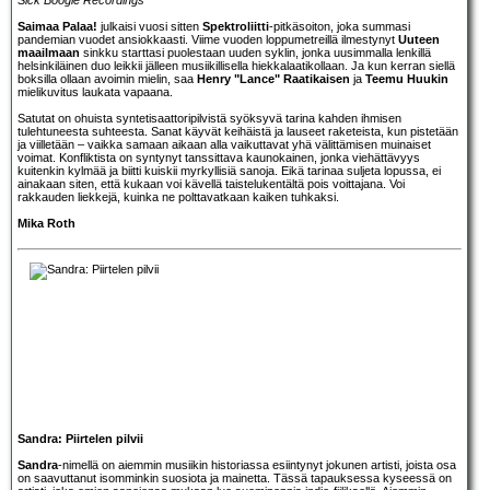
Saimaa Palaa!
julkaisi vuosi sitten
Spektroliitti
-pitkäsoiton, joka summasi
pandemian vuodet ansiokkaasti. Viime vuoden loppumetreillä ilmestynyt
Uuteen
maailmaan
sinkku starttasi puolestaan uuden syklin, jonka uusimmalla lenkillä
helsinkiläinen duo leikkii jälleen musiikillisella hiekkalaatikollaan. Ja kun kerran siellä
boksilla ollaan avoimin mielin, saa
Henry "Lance" Raatikaisen
ja
Teemu Huukin
mielikuvitus laukata vapaana.
Satutat on ohuista syntetisaattoripilvistä syöksyvä tarina kahden ihmisen
tulehtuneesta suhteesta. Sanat käyvät keihäistä ja lauseet raketeista, kun pistetään
ja viilletään – vaikka samaan aikaan alla vaikuttavat yhä välittämisen muinaiset
voimat. Konfliktista on syntynyt tanssittava kaunokainen, jonka viehättävyys
kuitenkin kylmää ja biitti kuiskii myrkyllisiä sanoja. Eikä tarinaa suljeta lopussa, ei
ainakaan siten, että kukaan voi kävellä taistelukentältä pois voittajana. Voi
rakkauden liekkejä, kuinka ne polttavatkaan kaiken tuhkaksi.
Mika Roth
Sandra: Piirtelen pilvii
Sandra
-nimellä on aiemmin musiikin historiassa esiintynyt jokunen artisti, joista osa
on saavuttanut isomminkin suosiota ja mainetta. Tässä tapauksessa kyseessä on