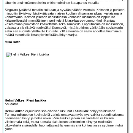
albumin ensimmäinen sinkku onkin melkoinen kasapanos metallia.
Singulars jysähtää metallin tiukkaan ja syvään päähän voimalla. Kolmeen ja puoleen
minuuttiin tiivistynyt biisi jyrää satunnaisen kuulijan yli samaan aikaan valtaisana ja
kohottavana. Kolmen jäsenen osallistuessa vokaalien ulosantiin on lopputulos
kirjaimellisestikin moniääninen, perinteistä kitara-basso-rummut -kolmikantaa
kasvatetaan puolestaan koskettimilla sekä sampleilla. Lopputulema on massiivinen,
valtaisa ja silti riittävän selkeäksi jäsentyvä, mistä iso kiitos värikkäälle sovitukselle
sekä sen suomille yllättäville kurveille. 210 sekuntiin on saatu ahdettua huumaava
määrä materiaalia ilman pienintäkään ähkyn varjoa.
Mika Roth
Helmi Valkee: Pieni lusikka
Soundhill
Helmi Valkee
ei juuri iloisissa aiheissa liikkunut
Lasinukke
debyyttisinkullaan.
Tumma indiepop on kovin pitkiä varjoja omaavaa myös nyt, vaikka soundimaisema
näennäisen kevyt ja heleä onkin. Pieni lusikka jatkaa siis tavallaan esikoisen
viitoittamalla tiellä, mutta samalla alakuloinen tarinointi on siirtynyt mielestäni
ulkokehältä sisäradalle, huomattavasti lähemmäs sitä kohtaa, jossa sydämen tulisi
lyödä.