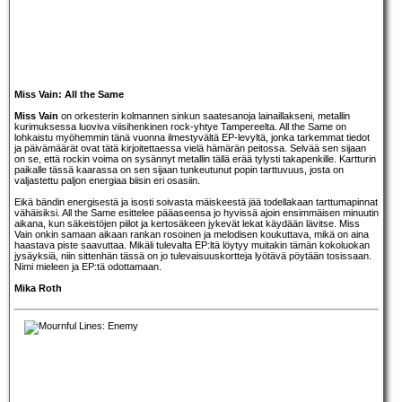
Miss Vain: All the Same
Miss Vain
on orkesterin kolmannen sinkun saatesanoja lainaillakseni, metallin
kurimuksessa luoviva viisihenkinen rock-yhtye Tampereelta. All the Same on
lohkaistu myöhemmin tänä vuonna ilmestyvältä EP-levyltä, jonka tarkemmat tiedot
ja päivämäärät ovat tätä kirjoitettaessa vielä hämärän peitossa. Selvää sen sijaan
on se, että rockin voima on sysännyt metallin tällä erää tylysti takapenkille. Kartturin
paikalle tässä kaarassa on sen sijaan tunkeutunut popin tarttuvuus, josta on
valjastettu paljon energiaa biisin eri osasiin.
Eikä bändin energisestä ja isosti soivasta mäiskeestä jää todellakaan tarttumapinnat
vähäisiksi. All the Same esittelee pääaseensa jo hyvissä ajoin ensimmäisen minuutin
aikana, kun säkeistöjen piilot ja kertosäkeen jykevät lekat käydään lävitse. Miss
Vain onkin samaan aikaan rankan rosoinen ja melodisen koukuttava, mikä on aina
haastava piste saavuttaa. Mikäli tulevalta EP:ltä löytyy muitakin tämän kokoluokan
jysäyksiä, niin sittenhän tässä on jo tulevaisuuskortteja lyötävä pöytään tosissaan.
Nimi mieleen ja EP:tä odottamaan.
Mika Roth