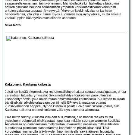
saapuneelle ennemmin tai myöhemmin. Mahtiballadiksikin laskettava biisi pyörii
hetken ainutlaatuisuuden oivaltamisen ympärillä verkkaisesti vaan väkevästi,
urkujen valaessa taustaan jykevyyttä. Yhtye on itsekin oivaltanut karhean
herkkyytensä, jota joku kutsuisi myös suomalaiseksi jäyhyydeksi, mutta näkisin
vaakakuppien kääntyvän suosiolliseen asentoon.
Mika Roth
Kaksonen: Kaukana kaikesta
Jokainen itseään kunnioittava rock/metalliyhtye haluaa soittaa omaa juttuaan, omaa
versiotaan tutuista ryminästä. Sekametalliyhtye
Kaksonen
paukuttaa siis
kissansilitysheviä, joka ulkoistetaan ensimmäisellä kotimaisella. Kuuleman mukaan
bändi julkaisi alkuhistoriassaan peräti neljä EP-levyä, mutta on ottanut
vuosikymmenen happea. Nyt on kuitenkin palattu, eikä vain sinkun voimin, sillä
Kaukana kaikesta on ensimmäinen välähdys tulevasta albumista.
Eikä mirrin silittely kuulosta lainkaan hullummalta, sillä bändin raskas mutta
melodinen rockmetalli ei oikeastaan soundaa miltään suoraan aiemmin kuullulta.
Äänivallissa on omanlaistaan melankoliaa, avaruuden valtaisien mittasuhteiden
puristaessa pienoisen planeettamme kosmoksen pölyhiukkaseksi. Tätä
korostetaan numeroilla ja tyhjyyden huomioimisella, sekä ääneen lausutulla
tosiasialla, että olemme kaikki samoista tähdistä syntynyttä materiaa. Kaavassa