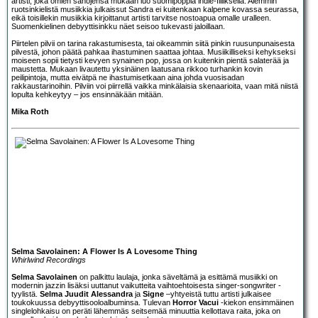
artisti, joka omien sanojensa mukaan luo suomipoppia indie-fiiliksellä. Aiemmin
ruotsinkielistä musiikkia julkaissut Sandra ei kuitenkaan kalpene kovassa seurassa,
eikä toisillekin musiikkia kirjoittanut artisti tarvitse nostoapua omalle uralleen.
Suomenkielinen debyyttisinkku näet seisoo tukevasti jaloillaan.
Piirtelen pilvii on tarina rakastumisesta, tai oikeammin siitä pinkin ruusunpunaisesta
pilvestä, johon päätä pahkaa ihastuminen saattaa johtaa. Musiikilliseksi kehykseksi
moiseen sopii tietysti kevyen synainen pop, jossa on kuitenkin pientä salaterää ja
maustetta. Mukaan livautettu yksinäinen laatusana rikkoo turhankin kovin
peilipintoja, mutta eivätpä ne ihastumisetkaan aina johda vuosisadan
rakkaustarinoihin. Pilviin voi piirrellä vaikka minkälaisia skenaarioita, vaan mitä niistä
lopulta kehkeytyy – jos ensinnäkään mitään.
Mika Roth
Selma Savolainen: A Flower Is A Lovesome Thing
Whirlwind Recordings
Selma Savolainen
on palkittu laulaja, jonka säveltämä ja esittämä musiikki on
modernin jazzin lisäksi uuttanut vaikutteita vaihtoehtoisesta singer-songwriter -
tyylistä.
Selma Juudit Alessandra
ja
Signe
–yhtyeistä tuttu artisti julkaisee
toukokuussa debyyttisooloalbuminsa. Tulevan
Horror Vacui
-kiekon ensimmäinen
singlelohkaisu on peräti lähemmäs seitsemää minuuttia kellottava raita, joka on