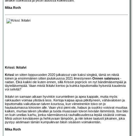
ainakin suihkussa ja yksin autossa kulkiessani.
Mika Roth
Krissi: Ikitalvi
Krissi
on sitten loppuvuoden 2020 julkaissut vain kaksi singleä, tämä on niistä
toinen ja ensimmäinen sitten joulukuussa 2021 ilmestyneen
Onnen salaisuus
-
raidan. Eikä kaikki ole kuten ennen, sillä Krissin poprock on nyt bändimäisempää ja
täyteläisempää. Vaan mistä Ikitalvi kertoo ja kuinka loputtomalta hyisestä kaudesta
voi selvitä?
Ikitalvi on samaan aikaan hyvinkin surumielinen ja apea kappale, mutta myös
rakkauden voimaa ylistävä teos. Kertoja kaipaa apua pitkittyneen, vähävaloisen ja
loputtomalta vaikuttavan talven kourissa, kun viimeinenkin toivo on jo
hautautumassa kinosten alle. Vaan yksi pieni ele, halaus ja suukko voisivat muuttaa
kaiken, murtaa talven ylivallan ja tuoda muassaan toivon kevään lämmöstä. Itse biisi
on kuin unelias karhu, jonka näennäisessä rauhallisuudessa lepää sisäistä voimaa.
Minä uskon kevääseen ja hehkuvaan lämpöön, ja niin tekee taatusti jokainen, joka
pystyy aistimaan tämän kumpuilevan biisin sisäisen voimakentän.
Mika Roth