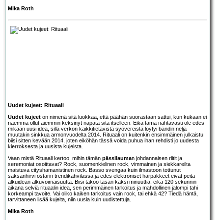
Mika Roth
Uudet kujeet: Rituaali
Uudet kujeet
on nimenä sitä luokkaa, että päähän suorastaan sattui, kun kukaan ei
näemmä ollut aiemmin keksinyt napata sitä itselleen. Eikä tämä nähtävästi ole edes
mikään uusi idea, sillä verkon kaikkitietävistä syövereistä löytyi bändin neljä
muutakin sinkkua armonvuodelta 2014. Rituaali on kuitenkin ensimmäinen julkaistu
biisi sitten kevään 2014, joten eiköhän tässä voida puhua ihan rehdisti jo uudesta
kierroksesta ja uusista kujeista.
Vaan mistä Rituaali kertoo, mihin tämän
pässilauma
n johdannaisen riitit ja
seremoniat osoittavat? Rock, suomenkielinen rock, vimmainen ja siekkareilta
maistuva cityshamanistinen rock. Basso svengaa kuin ilmastoon tottunut
saksanhirvi ostarin trendikahvilassa ja edes elektroniset härpäkkeet eivät peitä
alkuidean alkuvoimaisuutta. Biisi takoo tasan kaksi minuuttia, eikä 120 sekunnin
aikana selviä rituaalin idea, sen perimmäinen tarkoitus ja mahdollinen jalompi tahi
korkeampi tavoite. Vai oliko kaiken tarkoitus vain rock, tai ehkä 42? Tiedä häntä,
tarvittaneen lisää kujeita, niin uusia kuin uudistettuja.
Mika Roth