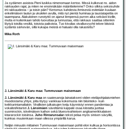
Ja sydämen asioista Pieni lusikka nimenomaan kertoo. Missä kulkevat ns. aidon
rakkauden rajat, ja miten ne ensinnäkään määrittelemme? Onko silkka seksisuhde
irti rakkaudesta – ja toisin päin? Kertomus kahdesta ihmisestä esitetään kuulaan
enkelimäisen laulun ja ukulelen avulla, mitä nyt pientä huminaa ja taustatapettia on
taaempana. Alakuloinen runotyttö on ajanut lempensä purren aika selvästi kiville,
mutta ei kuitenkaan tahdo luovuttaa ja tunnustaa, että rakkaus saattaa sittenkin
löytyä toisilta vesiltä, toisista paikoista. Tuo kivulias oivallusvyyhti tekee biisistä
sydäntä särkevän, sillä kukapa meistä ei haluaisi olla rakastettu?
Mika Roth
J. Länsimäki & Karu maa: Tummuvaan maisemaan
J. Länsimäki & Karu maa
on saatesanoja lainatakseni viiden eteläpohjalaismiehen
muodostama yhtye, jolta löytyy vankkaa kokemusta niin biisinteko- kuin
keikkarintamaltakin. Virallisten julkaisujen ketju käynnistyi ennen pandemiaa ja
vokalisti/kitaristi
J. Länsimäen
säveltämä kappale osaa kiistatta juottaa
suomirockin, iskelmäisen kaihon sekä bluesvivahteisen angloamerikkalaisen
kitararockin toisiinsa.
Juho Rintarunsala
n teksti pelaa myös sinisen sävyillä,
kuinkas muutenkaan maan ollessa ympärillä karua.
Neljän minuutin mittainen Tummuvaan maisemaan pohtii elon kulkua ja horisontissa
siintävää viimeistä auringonlaskua, joka tulee koittamaan jokaiselle tänne