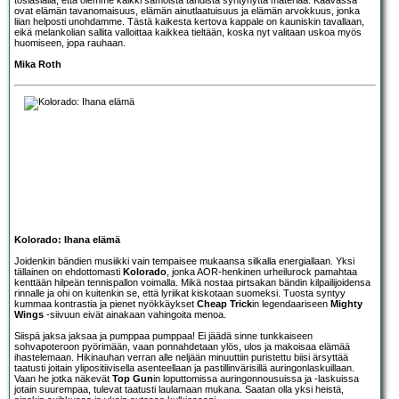
ovat elämän tavanomaisuus, elämän ainutlaatuisuus ja elämän arvokkuus, jonka
liian helposti unohdamme. Tästä kaikesta kertova kappale on kauniskin tavallaan,
eikä melankolian sallita valloittaa kaikkea tieltään, koska nyt valitaan uskoa myös
huomiseen, jopa rauhaan.
Mika Roth
Kolorado: Ihana elämä
Joidenkin bändien musiikki vain tempaisee mukaansa silkalla energiallaan. Yksi
tällainen on ehdottomasti
Kolorado
, jonka AOR-henkinen urheilurock pamahtaa
kenttään hilpeän tennispallon voimalla. Mikä nostaa pirtsakan bändin kilpailijoidensa
rinnalle ja ohi on kuitenkin se, että lyriikat kiskotaan suomeksi. Tuosta syntyy
kummaa kontrastia ja pienet nyökkäykset
Cheap Trick
in legendaariseen
Mighty
Wings
-siivuun eivät ainakaan vahingoita menoa.
Siispä jaksa jaksaa ja pumppaa pumppaa! Ei jäädä sinne tunkkaiseen
sohvapoteroon pyörimään, vaan ponnahdetaan ylös, ulos ja makoisaa elämää
ihastelemaan. Hikinauhan verran alle neljään minuuttiin puristettu biisi ärsyttää
taatusti joitain ylipositiivisella asenteellaan ja pastillinvärisillä auringonlaskuillaan.
Vaan he jotka näkevät
Top Gun
in loputtomissa auringonnousuissa ja -laskuissa
jotain suurempaa, tulevat taatusti laulamaan mukana. Saatan olla yksi heistä,