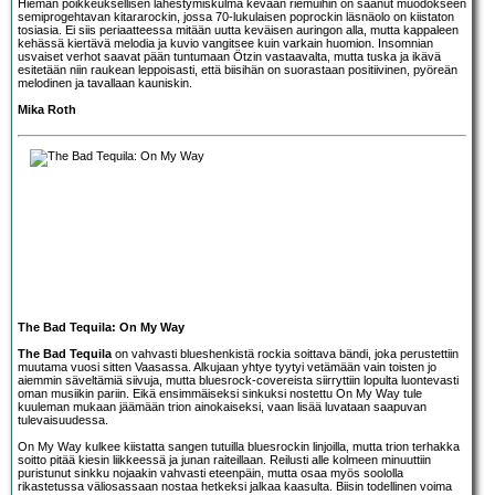
Hieman poikkeuksellisen lähestymiskulma kevään riemuihin on saanut muodokseen
semiprogehtavan kitararockin, jossa 70-lukulaisen poprockin läsnäolo on kiistaton
tosiasia. Ei siis periaatteessa mitään uutta keväisen auringon alla, mutta kappaleen
kehässä kiertävä melodia ja kuvio vangitsee kuin varkain huomion. Insomnian
usvaiset verhot saavat pään tuntumaan Ötzin vastaavalta, mutta tuska ja ikävä
esitetään niin raukean leppoisasti, että biisihän on suorastaan positiivinen, pyöreän
melodinen ja tavallaan kauniskin.
Mika Roth
The Bad Tequila: On My Way
The Bad Tequila
on vahvasti blueshenkistä rockia soittava bändi, joka perustettiin
muutama vuosi sitten Vaasassa. Alkujaan yhtye tyytyi vetämään vain toisten jo
aiemmin säveltämiä siivuja, mutta bluesrock-covereista siirryttiin lopulta luontevasti
oman musiikin pariin. Eikä ensimmäiseksi sinkuksi nostettu On My Way tule
kuuleman mukaan jäämään trion ainokaiseksi, vaan lisää luvataan saapuvan
tulevaisuudessa.
On My Way kulkee kiistatta sangen tutuilla bluesrockin linjoilla, mutta trion terhakka
soitto pitää kiesin liikkeessä ja junan raiteillaan. Reilusti alle kolmeen minuuttiin
puristunut sinkku nojaakin vahvasti eteenpäin, mutta osaa myös soololla
rikastetussa väliosassaan nostaa hetkeksi jalkaa kaasulta. Biisin todellinen voima