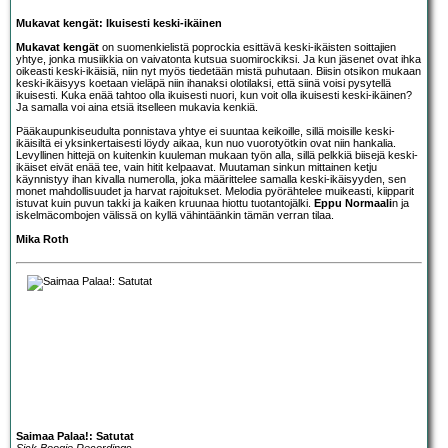
Mukavat kengät: Ikuisesti keski-ikäinen
Mukavat kengät
on suomenkielistä poprockia esittävä keski-ikäisten soittajien
yhtye, jonka musiikkia on vaivatonta kutsua suomirockiksi. Ja kun jäsenet ovat ihka
oikeasti keski-ikäisiä, niin nyt myös tiedetään mistä puhutaan. Biisin otsikon mukaan
keski-ikäisyys koetaan vieläpä niin ihanaksi olotilaksi, että siinä voisi pysytellä
ikuisesti. Kuka enää tahtoo olla ikuisesti nuori, kun voit olla ikuisesti keski-ikäinen?
Ja samalla voi aina etsiä itselleen mukavia kenkiä.
Pääkaupunkiseudulta ponnistava yhtye ei suuntaa keikoille, sillä moisille keski-
ikäisiltä ei yksinkertaisesti löydy aikaa, kun nuo vuorotyötkin ovat niin hankalia.
Levyllinen hittejä on kuitenkin kuuleman mukaan työn alla, sillä pelkkiä biisejä keski-
ikäiset eivät enää tee, vain hitit kelpaavat. Muutaman sinkun mittainen ketju
käynnistyy ihan kivalla numerolla, joka määrittelee samalla keski-ikäisyyden, sen
monet mahdollisuudet ja harvat rajoitukset. Melodia pyörähtelee muikeasti, kiipparit
istuvat kuin puvun takki ja kaiken kruunaa hiottu tuotantojälki.
Eppu Normaali
n ja
iskelmäcombojen välissä on kyllä vähintäänkin tämän verran tilaa.
Mika Roth
Saimaa Palaa!: Satutat
Sick Boogie Recordings