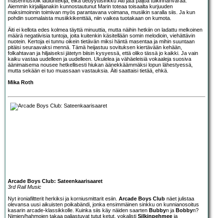
masennusfolk lauluntekijä, eikä debyyttisinkku Äiti jätä paljoa tulkinnanvaraa.
Aiemmin kirjailijanakin kunnostautunut Marin toteaa toisaalta kurjuuden
maksimoinnin toimivan myös parantavana voimana, musiikin saralla siis. Ja kun
pohdin suomalaista musiikkikenttää, niin vaikea tuotakaan on kumota.
Äiti ei kellota edes kolmea täyttä minuuttia, mutta näihin hetkiin on ladattu melkoinen
määrä negatiivisia tuntoja, joita kuitenkin käsitellään somin melodioin, viehättävin
nuotein. Kertoja ei tunnu oikein tietävän miksi häntä masentaa ja mihin suuntaan
pitäisi seuraavaksi mennä. Tämä heijastuu sovituksen kiertävään kehään,
folkahtavan ja hiljaiseksi jätetyn biisin kysyessä, että oliko tässä jo kaikki. Ja vain
kaiku vastaa uudelleen ja uudelleen. Ukulelea ja vähäeleisiä vokaaleja suosiva
äänimaisema nousee hetkellisesti hiukan äänekkäämmäksi lopun lähestyessä,
mutta sekään ei tuo muassaan vastauksia. Äiti saattaisi tietää, ehkä.
Mika Roth
Arcade Boys Club: Sateenkaarisaaret
3rd Rail Music
Nyt ironiafiltterit herkiksi ja korniusmittarit esiin.
Arcade Boys Club
näet julistaa
olevansa uusi aikuisten poikabändi, jonka ensimmäinen sinkku on kunnianosoitus
kasarin arcade-klassikkolle. Kuinka siis käy näiden saarten
Bubby
n ja
Bobby
n?
Nimien/hahmojen takaa paljastuvat tutut ketut, vokalisti
Silkinpehmee
ja