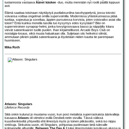
tuotannosta vastaava
Äänet käskee
-duo, mutta mennään nyt roolit päällä loppuun
asti.
Elämä saattaa toisinaan näyttäytyä puoliabsurdina tasohyppelynä, jossa toivoisi
voivansa voittaa ongelmat omilla supervoimilla. Modernissa yhteiskunnassa pitää
tuottaa, sopeutua ja soveltaa, äppien pursutessa korvista, joten voisivatko asiat olla
toisin? Entä kuinka monella tasolla tuo kysymys edes kysytään? Biisi on
superretroinen synapop-helmi, jonka kevytgroovaava basso ja näppäilty kitara
vievät sateenkaaren tuolle puolen. Ihan kirjaimellisesti. Arcade Boys Club on
nostalgia-losaus, eikä muuta haluakaan olla. Suljetaan siis hetkeksi silmät,
ammutaan pilvien päältä sateenkaaria ja löydetään niiden kautta tie parempaan
huomiseen.
Mika Roth
Atlases: Singulars
Lifeforce Records
Siitä onkin kulunut jo muutama vuosi, kun post metalista superraskaista äänivalleja
kasaava
Atlases
oli viimeksi esillä Desibeli.netin sivuilla. Tässä välissä
kuusihenkiseltä yhtyeeltä ehti ilmestyä myös jo toinen pitkäsoitto, sekä iso nippu
sinkkuja. Sinkuista uusin, eli Singulars, pohjustaa puolestaan tietä tulevalle
kolmannelle albumille.
Between The Day & I
tulee ilmestymään kesäkuun alussa ja