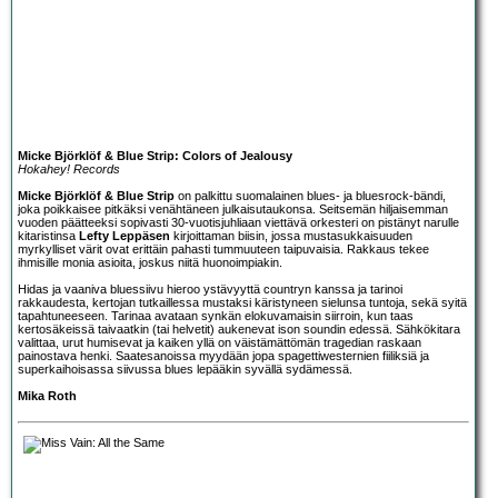
Micke Björklöf & Blue Strip: Colors of Jealousy
Hokahey! Records
Micke Björklöf & Blue Strip
on palkittu suomalainen blues- ja bluesrock-bändi,
joka poikkaisee pitkäksi venähtäneen julkaisutaukonsa. Seitsemän hiljaisemman
vuoden päätteeksi sopivasti 30-vuotisjuhliaan viettävä orkesteri on pistänyt narulle
kitaristinsa
Lefty Leppäsen
kirjoittaman biisin, jossa mustasukkaisuuden
myrkylliset värit ovat erittäin pahasti tummuuteen taipuvaisia. Rakkaus tekee
ihmisille monia asioita, joskus niitä huonoimpiakin.
Hidas ja vaaniva bluessiivu hieroo ystävyyttä countryn kanssa ja tarinoi
rakkaudesta, kertojan tutkaillessa mustaksi käristyneen sielunsa tuntoja, sekä syitä
tapahtuneeseen. Tarinaa avataan synkän elokuvamaisin siirroin, kun taas
kertosäkeissä taivaatkin (tai helvetit) aukenevat ison soundin edessä. Sähkökitara
valittaa, urut humisevat ja kaiken yllä on väistämättömän tragedian raskaan
painostava henki. Saatesanoissa myydään jopa spagettiwesternien fiiliksiä ja
superkaihoisassa siivussa blues lepääkin syvällä sydämessä.
Mika Roth