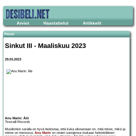
Arviot
Haastattelut
Artikkelit
Pienet
Sinkut III - Maaliskuu 2023
29.03.2023
Anu Marin: Äiti
Texicalli Records
Musiikinkin saralla on hyvä tiedostaa, että kuka oikeastaan on, mitä tekee, miksi ja
minne on menossa.
Anu Marin
on omien sanojensa mukaan helsinkiläinen