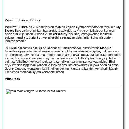
Mournful Lines: Enemy
Mournful Lines
on kulkenut pitkän matkan vajaan kymmenen vuoden takaisen
My
Sweet Serpentine
-sinkun haparoivista askeleista. Yhtye on julkaissut komean
pinon sinkkuja sitten vuoden 2018
Versatility
-albumin, joten jokohan isommin
soivaa metallia työstävä yhtye julkaisisi seuraavan pidemmän kokonaisuuden
tekemisistään?
20-luvun seitsemäs sinkku on saanut alkukipinänsä vokalisti/kitaristi
Markus
Jussila
n kipeistä lapsuuskokemuksista. Koulukiusaushelvetin läpikäynyt herra on
sittemmin löytänyt tiensä, mutta nuoruuden arvet eivät luultavasti koskaan umpeudu
täysin. Tuo energia on kääntynyt nyt sinfoniseksi metalliksi, joka räiskyy ja tihkuu
voimaa. Vihollinen voi vahingoittaa, vaan ei koskaan murtaa vahvaa sielua. Biisi
äityy etenkin loppuaan kohden jo melkoiseksi metallipyörteeksi, joka ottaa aikansa
jäsentyäkseen, mutta kunnianhimoinen sovitus kantaa ja kahden vokalistin käyttö
tuo hienoa moniäänisyyttä kokonaisuuteen.
Mika Roth