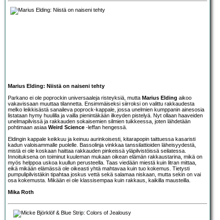
Marius Elding: Niistä on naiseni tehty
Parkano ei ole poprockin universaaleja risteyksiä, mutta
Marius Elding
aikoo
vakavissaan muuttaa tilannetta. Ensimmäiseksi siirroksi on valittu rakkaudesta
melko leikkisästä sanaileva poprock-kappale, jossa unelmien kumppanin ainesosia
listataan hymy huulilla ja vailla pienintäkään ilkeyden pistelyä. Nyt ollaan haaveiden
unelmapilvissä ja rakkauden sokaisemien silmien tuikkeessa, joten lähdetään
pohtimaan asiaa
Weird Science
-leffan hengessä.
Eldingin kappale keikkuu ja keinuu aurinkoisesti, kitarapopin taittuessa kasaristi
kadun valoisammalle puolelle. Bassolinja vinkkaa tanssilattioiden läheisyydestä,
mistä ei ole koskaan haittaa rakkauden pinkeissä yläpilvistöissä seilatessa.
Innoituksena on toiminut kuuleman mukaan oikean elämän rakkaustarina, mikä on
myös helppoa uskoa kuullun perusteella. Taas viedään miestä kuin litran mittaa,
eikä mikään elämässä ole oikeasti yhtä mahtavaa kuin tuo kokemus. Tietysti
pumpulipilvistäkin tipahtaa joskus vettä sekä salamaa niskaan, mutta sekin on vai
osa kokemusta. Mikään ei ole klassisempaa kuin rakkaus, kaikilla mausteilla.
Mika Roth