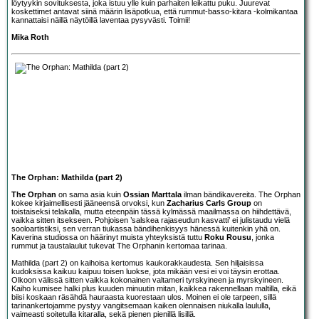
löytyykin sovituksesta, joka istuu ylle kuin parhaiten leikattu puku. Juurevat
koskettimet antavat siinä määrin lisäpotkua, että rummut-basso-kitara -kolmikantaa
kannattaisi näillä näytöillä laventaa pysyvästi. Toimii!
Mika Roth
The Orphan: Mathilda (part 2)
The Orphan
on sama asia kuin
Ossian Marttala
ilman bändikavereita. The Orphan
kokee kirjaimellisesti jääneensä orvoksi, kun
Zacharius Carls Group
on
toistaiseksi telakalla, mutta eteenpäin tässä kylmässä maailmassa on hiihdettävä,
vaikka sitten itsekseen. Pohjoisen ’salskea rajaseudun kasvatti’ ei julistaudu vielä
sooloartistiksi, sen verran tiukassa bändihenkisyys hänessä kuitenkin yhä on.
Kaverina studiossa on häärinyt muista yhteyksistä tuttu
Roku Rousu
, jonka
rummut ja taustalaulut tukevat The Orphanin kertomaa tarinaa.
Mathilda (part 2) on kaihoisa kertomus kaukorakkaudesta. Sen hiljaisissa
kudoksissa kaikuu kaipuu toisen luokse, jota mikään vesi ei voi täysin erottaa.
Olkoon välissä sitten vaikka kokonainen valtameri tyrskyineen ja myrskyineen.
Kaiho kumisee halki plus kuuden minuutin mitan, kaikkea rakennellaan maltilla, eikä
biisi koskaan räsähdä hauraasta kuorestaan ulos. Moinen ei ole tarpeen, sillä
tarinankertojamme pystyy vangitsemaan kaiken olennaisen niukalla laululla,
vaimeasti soitetulla kitaralla, sekä pienen pienillä lisillä.