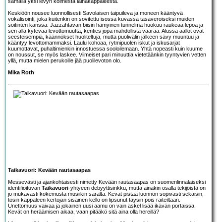
samalla yksi levyn kolmesta lainakappaleesta.
Keskiöön nousee luonnollisesti Savolaisen taipuileva ja moneen kääntyvä
vokalisointi, joka kuitenkin on sovitettu isossa kuvassa tasaveroiseksi muiden
soitinten kanssa. Jazzahtavan biisin hämyinen tunnelma huokuu raukeaa lepoa ja
sen alla kytevää levottomuutta, kenties jopa mahdollista vaaraa. Alussa aallot ovat
seesteisempiä, käännökset huoliteltuja, mutta puolivälin jälkeen sävy muuntuu ja
kääntyy levottomammaksi. Laulu kohoaa, rytmipuolen iskut ja iskusarjat
kuumottavat, puhaltimienkin innostuessa sooloilemaan. Yhtä nopeasti kuin kuume
on noussut, se myös laskee. Viimeiset pari minuuttia vietetäänkin tyyntyvien vetten
yllä, mutta mielen perukoille jää puolilevoton olo.
Mika Roth
Taikavuori: Kevään rautasaapas
Messevästi ja ajankohtaisesti nimetty Kevään rautasaapas on suomenlinnalaiseksi
identifioituvan
Taikavuori
-yhtyeen debyyttisinkku, mutta ainakin osalla tekijöistä on
jo mukavasti kokemusta musiikin saralta. Kevät pistää luonnon sopivasti sekaisin,
tosin kappaleen kertojan sisäinen kello on lipsunut täysin pois raiteiltaan.
Unettomuus vaivaa ja jokainen uusi aamu on vain askel lisää ikävän portaissa.
Kevät on heräämisen aikaa, vaan pitääkö sitä aina olla hereillä?