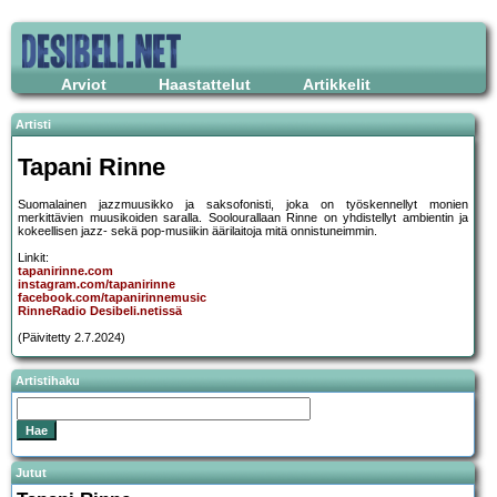
Arviot
Haastattelut
Artikkelit
Artisti
Tapani Rinne
Suomalainen jazzmuusikko ja saksofonisti, joka on työskennellyt monien
merkittävien muusikoiden saralla. Soolourallaan Rinne on yhdistellyt ambientin ja
kokeellisen jazz- sekä pop-musiikin äärilaitoja mitä onnistuneimmin.
Linkit:
tapanirinne.com
instagram.com/tapanirinne
facebook.com/tapanirinnemusic
RinneRadio Desibeli.netissä
(Päivitetty 2.7.2024)
Artistihaku
Jutut