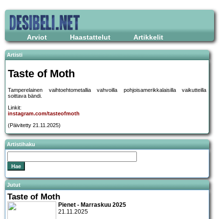
Arviot
Haastattelut
Artikkelit
Artisti
Taste of Moth
Tamperelainen vaihtoehtometallia vahvoilla pohjoisamerikkalaisilla vaikutteilla
soittava bändi.
Linkit:
instagram.com/tasteofmoth
(Päivitetty 21.11.2025)
Artistihaku
Jutut
Taste of Moth
Pienet - Marraskuu 2025
21.11.2025