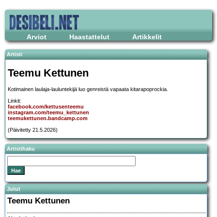
Arviot
Haastattelut
Artikkelit
Artisti
Teemu Kettunen
Kotimainen laulaja-lauluntekijä luo genreistä vapaata kitarapoprockia.
Linkit:
facebook.com/kettusenteemu
instagram.com/teemu_kettunen
teemukettunen.bandcamp.com
(Päivitetty 21.5.2026)
Artistihaku
Jutut
Teemu Kettunen