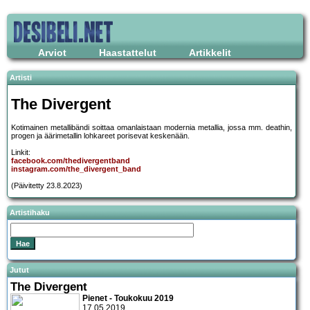
Arviot
Haastattelut
Artikkelit
Artisti
The Divergent
Kotimainen metallibändi soittaa omanlaistaan modernia metallia, jossa mm. deathin,
progen ja äärimetallin lohkareet porisevat keskenään.
Linkit:
facebook.com/thedivergentband
instagram.com/the_divergent_band
(Päivitetty 23.8.2023)
Artistihaku
Jutut
The Divergent
Pienet - Toukokuu 2019
17.05.2019