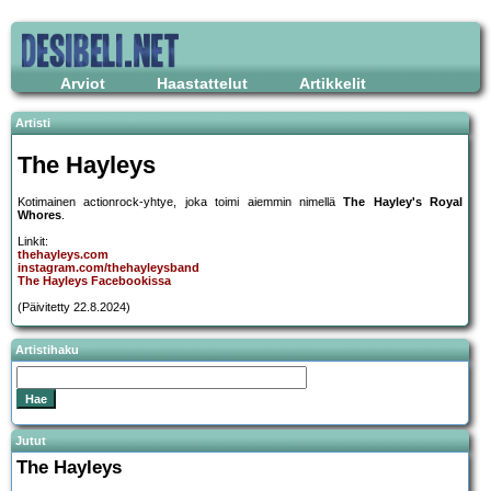
Arviot
Haastattelut
Artikkelit
Artisti
The Hayleys
Kotimainen actionrock-yhtye, joka toimi aiemmin nimellä
The Hayley's Royal
Whores
.
Linkit:
thehayleys.com
instagram.com/thehayleysband
The Hayleys Facebookissa
(Päivitetty 22.8.2024)
Artistihaku
Jutut
The Hayleys