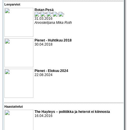
Levyarviot
Rotan Pesä
31.03.2016
Arvostelijana Mika Roth
Pienet - Huhtikuu 2018
30.04.2018
Pienet - Elokuu 2024
22.08.2024
Haastattelut
The Hayleys – politiikka ja heterot ei kiinnosta
16.04.2016