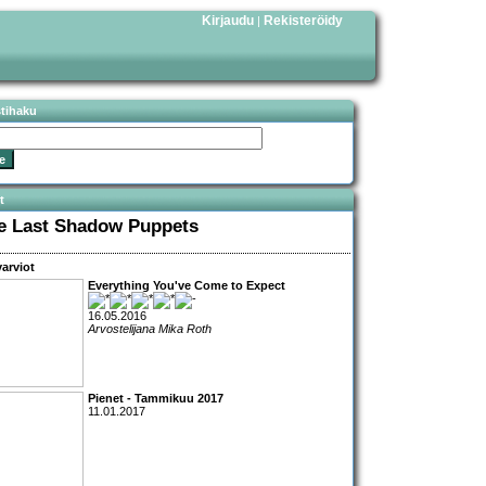
Kirjaudu
Rekisteröidy
|
stihaku
t
e Last Shadow Puppets
arviot
Everything You've Come to Expect
16.05.2016
Arvostelijana Mika Roth
Pienet - Tammikuu 2017
11.01.2017