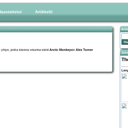
aastattelut
Artikkelit
Arti
 yhtye, jonka toisena veturina toimii
Arctic Monkeys
in
Alex Turner
Jutu
Th
Levy