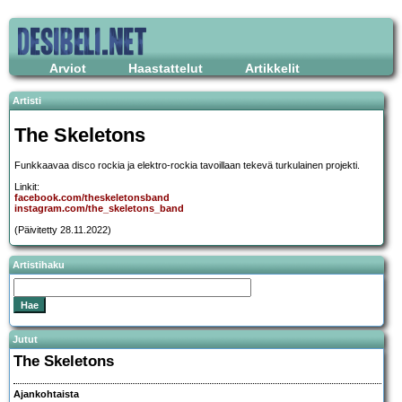
Arviot
Haastattelut
Artikkelit
Artisti
The Skeletons
Funkkaavaa disco rockia ja elektro-rockia tavoillaan tekevä turkulainen projekti.
Linkit:
facebook.com/theskeletonsband
instagram.com/the_skeletons_band
(Päivitetty 28.11.2022)
Artistihaku
Jutut
The Skeletons
Ajankohtaista