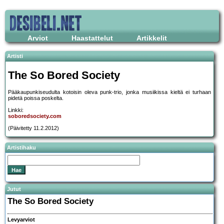
Arviot
Haastattelut
Artikkelit
Artisti
The So Bored Society
Pääkaupunkiseudulta kotoisin oleva punk-trio, jonka musiikissa kieltä ei turhaan
pidetä poissa poskelta.
Linkki:
soboredsociety.com
(Päivitetty 11.2.2012)
Artistihaku
Jutut
The So Bored Society
Levyarviot